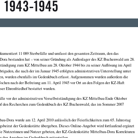
umentiert 11 089 Sterbefälle und umfasst den gesamten Zeitraum, den das
-Dora bestanden hat – von seiner Gründung als Außenlager des KZ Buchenwald am 28.
ständigung zum KZ Mittelbau am 28. Oktober 1944 bis zu seiner Auflösung im April
rigaden, die nach der im Januar 1945 erfolgten administrativen Unterstellung unter
en, wurden ebenfalls im Gedenkbuch erfasst. Aufgenommen wurden außerdem die
ochen nach der Befreiung am 11. April 1945 vor Ort an den Folgen der KZ-Haft
ser Ehrenfriedhof bestattet wurden.
lle vor der administrativen Verselbstständigung des KZ Mittelbau Ende Oktober
 auf den Recherchen zum Gedenkbuch des KZ Buchenwald, das im Sommer 2007
u-Dora wurde am 12. April 2010 anlässlich der Feierlichkeiten zum 65. Jahrestag
gsbeirat der Gedenkstätte übergeben. Dieses Online-Angebot wird fortlaufend ergänzt
lle Nutzerinnen und Nutzer gebeten, der KZ-Gedenkstätte Mittelbau-Dora Korrekturen
zu den Angaben im Gedenkbuch mitzuteilen.