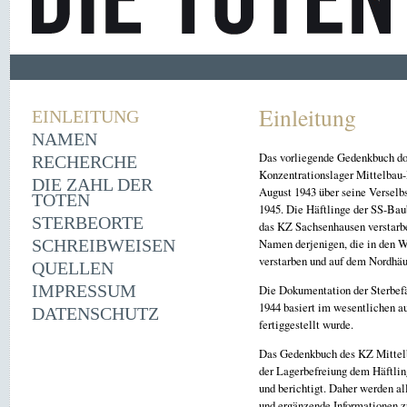
Einleitung
EINLEITUNG
NAMEN
Das vorliegende Gedenkbuch dok
RECHERCHE
Konzentrationslager Mittelbau
DIE ZAHL DER
August 1943 über seine Verselb
TOTEN
1945. Die Häftlinge der SS-Baub
STERBEORTE
das KZ Sachsenhausen verstarb
SCHREIBWEISEN
Namen derjenigen, die in den W
verstarben und auf dem Nordhäu
QUELLEN
IMPRESSUM
Die Dokumentation der Sterbefä
1944 basiert im wesentlichen
DATENSCHUTZ
fertiggestellt wurde.
Das Gedenkbuch des KZ Mittelba
der Lagerbefreiung dem Häftlin
und berichtigt. Daher werden a
und ergänzende Informationen 