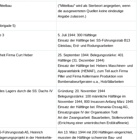
ttelbau
("Mittelbau" wird als Sterbeort angegeben, wenn
die ausgewerteten Quellen keine eindeutige
Angabe zulassen.)
brigade 5)
e 3
5. Juli 1944: 300 Häftlinge
Einsatz der Häftlinge bei: SS-Führungsstab B13
Gleisbau, Erd- und Rodungsarbeiten
heit Firma Curt Heber
25. September 1944: Belegungsstärke: 401
Häftlinge (31. Dezember 1944)
Einsatz der Häftlinge bei: Hebers Maschinen- und
Apparatefabrik (HEMAF), zum Teil auch Firma
Piller und Firma Kellermann Produktion von
Bombenabwurfgeraten u.a., Holzfällarbeiten
es Lagers durch die SS: Dachs IV
Gründung: 20. November 1944
Belegungsstärke: 100 männliche Häftlinge im
November 1944, 800 Insassen Anfang März 1945
Einsatz der Häftlinge bei: Rhenania-Ossag AG,
Einsatzgruppe IV der Organisation Todt
Art der Zwangsarbeit: Bauarbeiten, Stollenvortrieb
(Errichtung einer unterirdischen Erdölraffinerie)
-Führungsstab A5, Heinrich
Am 13. März 1944 mit 200 Häftlingen eingerichtet,
lagerungsprojekt in der Heimkehle-
mussten die Häftlinge schwerste Bau- und