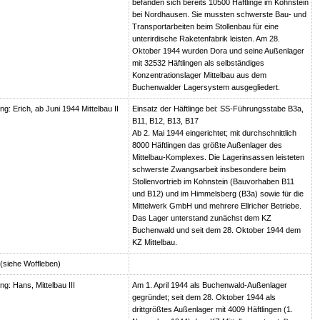
befanden sich bereits 10500 Häftlinge im Kohnstein
bei Nordhausen. Sie mussten schwerste Bau- und
Transportarbeiten beim Stollenbau für eine
unterirdische Raketenfabrik leisten. Am 28.
Oktober 1944 wurden Dora und seine Außenlager
mit 32532 Häftlingen als selbständiges
Konzentrationslager Mittelbau aus dem
Buchenwalder Lagersystem ausgegliedert.
: Erich, ab Juni 1944 Mittelbau II
Einsatz der Häftlinge bei: SS-Führungsstabe B3a,
B11, B12, B13, B17
Ab 2. Mai 1944 eingerichtet; mit durchschnittlich
8000 Häftlingen das größte Außenlager des
Mittelbau-Komplexes. Die Lagerinsassen leisteten
schwerste Zwangsarbeit insbesondere beim
Stollenvortrieb im Kohnstein (Bauvorhaben B11
und B12) und im Himmelsberg (B3a) sowie für die
Mittelwerk GmbH und mehrere Ellricher Betriebe.
Das Lager unterstand zunächst dem KZ
Buchenwald und seit dem 28. Oktober 1944 dem
KZ Mittelbau.
) (siehe Woffleben)
g: Hans, Mittelbau III
Am 1. April 1944 als Buchenwald-Außenlager
gegründet; seit dem 28. Oktober 1944 als
drittgrößtes Außenlager mit 4009 Häftlingen (1.