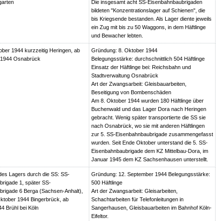
garten
Die insgesamt acht SS-Eisenbahnbaubrigaden
bildeten "Konzentrationslager auf Schienen", die
bis Kriegsende bestanden. Als Lager diente jeweils
ein Zug mit bis zu 50 Waggons, in dem Häftlinge
und Bewacher lebten.
ober 1944 kurzzeitig Heringen, ab
Gründung: 8. Oktober 1944
r 1944 Osnabrück
Belegungsstärke: durchschnittlich 504 Häftlinge
Einsatz der Häftlinge bei: Reichsbahn und
Stadtverwaltung Osnabrück
Art der Zwangsarbeit: Gleisbauarbeiten,
Beseitigung von Bombenschäden
Am 8. Oktober 1944 wurden 180 Häftlinge über
Buchenwald und das Lager Dora nach Heringen
gebracht. Wenig später transportierte die SS sie
nach Osnabrück, wo sie mit anderen Häftlingen
zur 5. SS-Eisenbahnbaubrigade zusammengefasst
wurden. Seit Ende Oktober unterstand die 5. SS-
Eisenbahnbaubrigade dem KZ Mittelbau-Dora, im
Januar 1945 dem KZ Sachsenhausen unterstellt.
es Lagers durch die SS: SS-
Gründung: 12. September 1944 Belegungsstärke:
rigade 1, später SS-
500 Häftlinge
rigade 6 Berga (Sachsen-Anhalt),
Art der Zwangsarbeit: Gleisarbeiten,
ktober 1944 Bingerbrück, ab
Schachtarbeiten für Telefonleitungen in
 Brühl bei Köln
Sangerhausen, Gleisbauarbeiten im Bahnhof Köln-
Eifeltor.