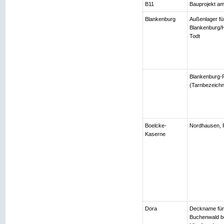
B11
Bauprojekt am
Blankenburg
Außenlager fü
Blankenburg/H
Todt
Blankenburg-R
(Tarnbezeichn
Boelcke-
Nordhausen, 
Kaserne
Dora
Deckname für
Buchenwald be