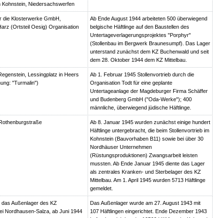
 Kohnstein, Niedersachswerfen
r die Klosterwerke GmbH,
Ab Ende August 1944 arbeiteten 500 überwiegend
arz (Ortsteil Oesig) Organisation
belgische Häftlinge auf den Baustellen des
Untertageverlagerungsprojektes "Porphyr"
(Stollenbau im Bergwerk Braunesumpf). Das Lager
unterstand zunächst dem KZ Buchenwald und seit
dem 28. Oktober 1944 dem KZ Mittelbau.
egenstein, Lessingplatz in Heers
Ab 1. Februar 1945 Stollenvortrieb durch die
ung: "Turmalin")
Organisation Todt für eine geplante
Untertageanlage der Magdeburger Firma Schäffer
und Budenberg GmbH ("Oda-Werke"); 400
männliche, überwiegend jüdische Häftlinge.
Rothenburgstraße
Ab 8. Januar 1945 wurden zunächst einige hundert
Häftlinge untergebracht, die beim Stollenvortrieb im
Kohnstein (Bauvorhaben B11) sowie bei über 30
Nordhäuser Unternehmen
(Rüstungsproduktionen) Zwangsarbeit leisten
mussten. Ab Ende Januar 1945 diente das Lager
als zentrales Kranken- und Sterbelager des KZ
Mittelbau. Am 1. April 1945 wurden 5713 Häftlinge
gemeldet.
 das Außenlager des KZ
Das Außenlager wurde am 27. August 1943 mit
i Nordhausen-Salza, ab Juni 1944
107 Häftlingen eingerichtet. Ende Dezember 1943