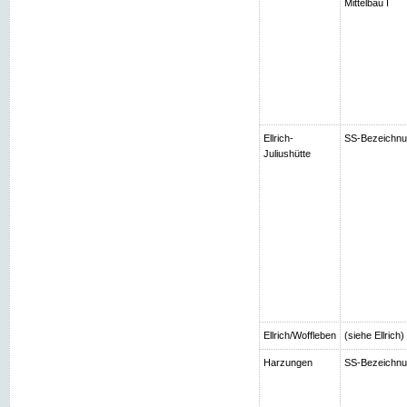
Mittelbau I
Ellrich-
SS-Bezeichnung
Juliushütte
Ellrich/Woffleben
(siehe Ellrich
Harzungen
SS-Bezeichnun