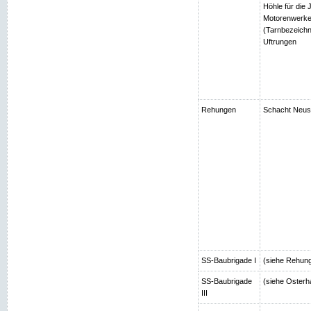
Höhle für die
Motorenwerke
(Tarnbezeichn
Uftrungen
Rehungen
Schacht Neuso
SS-Baubrigade I
(siehe Rehun
SS-Baubrigade
(siehe Osterh
III