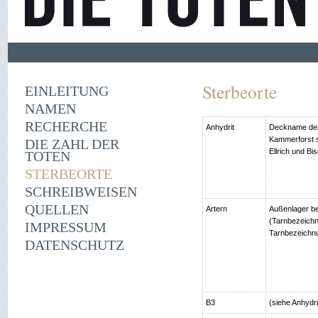
Sterbeorte
EINLEITUNG
NAMEN
RECHERCHE
Anhydrit
Deckname der
Kammerforst s
DIE ZAHL DER
Ellrich und Bi
TOTEN
STERBEORTE
SCHREIBWEISEN
QUELLEN
Artern
Außenlager be
(Tarnbezeichn
IMPRESSUM
Tarnbezeichnu
DATENSCHUTZ
B3
(siehe Anhydri