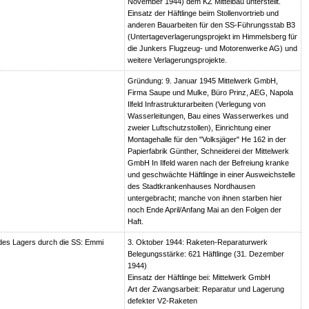
November 1944) dem KZ Mittelbau unterstellt.
Einsatz der Häftlinge beim Stollenvortrieb und
anderen Bauarbeiten für den SS-Führungsstab B3
(Untertageverlagerungsprojekt im Himmelsberg für
die Junkers Flugzeug- und Motorenwerke AG) und
weitere Verlagerungsprojekte.
Gründung: 9. Januar 1945 Mittelwerk GmbH,
Firma Saupe und Mulke, Büro Prinz, AEG, Napola
Ilfeld Infrastrukturarbeiten (Verlegung von
Wasserleitungen, Bau eines Wasserwerkes und
zweier Luftschutzstollen), Einrichtung einer
Montagehalle für den "Volksjäger" He 162 in der
Papierfabrik Günther, Schneiderei der Mittelwerk
GmbH In Ilfeld waren nach der Befreiung kranke
und geschwächte Häftlinge in einer Ausweichstelle
des Stadtkrankenhauses Nordhausen
untergebracht; manche von ihnen starben hier
noch Ende April/Anfang Mai an den Folgen der
Haft.
des Lagers durch die SS: Emmi
3. Oktober 1944: Raketen-Reparaturwerk
Belegungsstärke: 621 Häftlinge (31. Dezember
1944)
Einsatz der Häftlinge bei: Mittelwerk GmbH
Art der Zwangsarbeit: Reparatur und Lagerung
defekter V2-Raketen