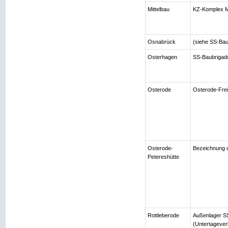
Mittelbau
KZ-Komplex Mi
Osnabrück
(siehe SS-Bau
Osterhagen
SS-Baubrigad
Osterode
Osterode-Frei
Osterode-
Bezeichnung d
Petereshütte
Rottleberode
Außenlager SS
(Untertagever