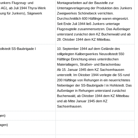
 Junkers Flugzeug- und
Montagearbeiten auf der Baustelle zur
 AG), ab Juli 1944 Thyra-Werk
Untertageverlagerung der Produktion des Junkers
ung für Junkers), Sägewerk
Zweigwerkes Schönebeck verrichten.
Durchschnittlich 600 Häftlinge waren eingesetzt.
Seit Ende Juli 1944 ließ Junkers untertage
Flugzeugteile zusammensetzen. Das Außenlager
unterstand zunächst dem KZ Buchenwald und ab
28. Oktober 1944 dem KZ Mittelbau.
llstedt SS-Baubrigade I
10. September 1944 auf dem Gelände des
stillgelegten Kalibergwerkes Neusollstedt 550
Häftlinge Einrichtung eines unterirdischen
Materiallagers, Straßen- und Barackenbau
Ab 15. Januar 1945 dem KZ Sachsenhausen
unterstellt. Im Oktober 1944 verlegte die SS rund
200 Häftlinge von Rehungen in ein neuerrichtetes
Nebenlager der SS-Baubrigade I in Hohlstedt. Das
Außenlager in Rehungen unterstand zunächst
Buchenwald, ab Oktober 1944 dem KZ Mittelbau
und ab Mitte Januar 1945 dem KZ
Sachsenhausen.
gen)
agen)