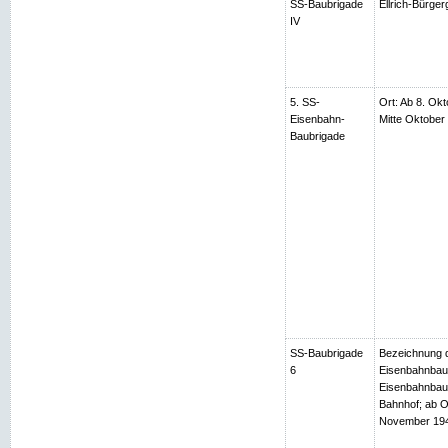
SS-Baubrigade
Ellrich-Bürger
IV
5. SS-
Ort: Ab 8. Okt
Eisenbahn-
Mitte Oktobe
Baubrigade
SS-Baubrigade
Bezeichnung d
6
Eisenbahnbaub
Eisenbahnbaub
Bahnhof; ab O
November 1944