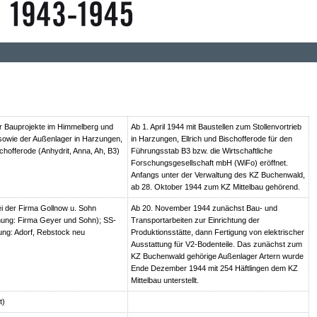
 Bauprojekte im Himmelberg und
Ab 1. April 1944 mit Baustellen zum Stollenvortrieb
owie der Außenlager in Harzungen,
in Harzungen, Ellrich und Bischofferode für den
schofferode (Anhydrit, Anna, Ah, B3)
Führungsstab B3 bzw. die Wirtschaftliche
Forschungsgesellschaft mbH (WiFo) eröffnet.
Anfangs unter der Verwaltung des KZ Buchenwald,
ab 28. Oktober 1944 zum KZ Mittelbau gehörend.
i der Firma Gollnow u. Sohn
Ab 20. November 1944 zunächst Bau- und
ung: Firma Geyer und Sohn); SS-
Transportarbeiten zur Einrichtung der
ng: Adorf, Rebstock neu
Produktionsstätte, dann Fertigung von elektrischer
Ausstattung für V2-Bodenteile. Das zunächst zum
KZ Buchenwald gehörige Außenlager Artern wurde
Ende Dezember 1944 mit 254 Häftlingen dem KZ
Mittelbau unterstellt.
t)