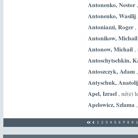
Antonenko, Nestor
,
Antonenko, Wasilij
Antoniazzi, Roger
,
Antonikow, Michail
Antonow, Michail
, 
Antoschytschkin, K
Antoszczyk, Adam
,
Antyschuk, Anatoli
Apel, Izrael
, né(e) 
Apelowicz, Szlama
,
1
2
3
4
5
6
7
8
9
1