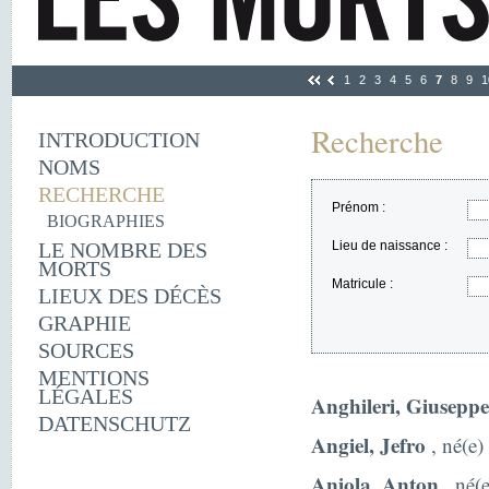
1
2
3
4
5
6
7
8
9
1
Recherche
INTRODUCTION
NOMS
RECHERCHE
Prénom :
BIOGRAPHIES
LE NOMBRE DES
Lieu de naissance :
MORTS
Matricule :
LIEUX DES DÉCÈS
GRAPHIE
SOURCES
MENTIONS
LÉGALES
Anghileri, Giuseppe
DATENSCHUTZ
Angiel, Jefro
, né(e)
Aniola, Anton
, né(