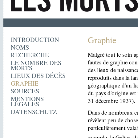
Graphie
INTRODUCTION
NOMS
RECHERCHE
Malgré tout le soin ap
LE NOMBRE DES
fautes de graphie con
MORTS
des lieux de naissanc
LIEUX DES DÉCÈS
reproduits dans la la
GRAPHIE
géographique d'un lie
SOURCES
du pays d'origine est 
MENTIONS
31 décembre 1937).
LÉGALES
DATENSCHUTZ
Dans de nombreux cas
révèlent peu de choses
particulièrement vala
exemple, la Galice, d