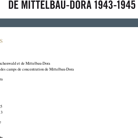
s
chenwald et de Mittelbau-Dora
es camps de concentration de Mittelbau-Dora
ra
25
13
e
ts