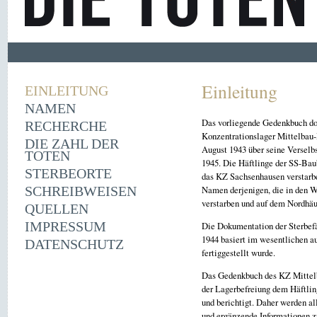
Einleitung
EINLEITUNG
NAMEN
Das vorliegende Gedenkbuch dok
RECHERCHE
Konzentrationslager Mittelbau
DIE ZAHL DER
August 1943 über seine Verselb
TOTEN
1945. Die Häftlinge der SS-Baub
STERBEORTE
das KZ Sachsenhausen verstarb
SCHREIBWEISEN
Namen derjenigen, die in den W
verstarben und auf dem Nordhäu
QUELLEN
IMPRESSUM
Die Dokumentation der Sterbefä
1944 basiert im wesentlichen
DATENSCHUTZ
fertiggestellt wurde.
Das Gedenkbuch des KZ Mittelba
der Lagerbefreiung dem Häftlin
und berichtigt. Daher werden a
und ergänzende Informationen 