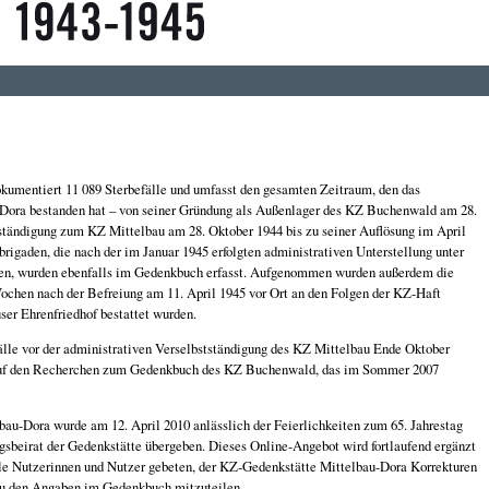
umentiert 11 089 Sterbefälle und umfasst den gesamten Zeitraum, den das
-Dora bestanden hat – von seiner Gründung als Außenlager des KZ Buchenwald am 28.
ständigung zum KZ Mittelbau am 28. Oktober 1944 bis zu seiner Auflösung im April
rigaden, die nach der im Januar 1945 erfolgten administrativen Unterstellung unter
en, wurden ebenfalls im Gedenkbuch erfasst. Aufgenommen wurden außerdem die
ochen nach der Befreiung am 11. April 1945 vor Ort an den Folgen der KZ-Haft
ser Ehrenfriedhof bestattet wurden.
lle vor der administrativen Verselbstständigung des KZ Mittelbau Ende Oktober
 auf den Recherchen zum Gedenkbuch des KZ Buchenwald, das im Sommer 2007
u-Dora wurde am 12. April 2010 anlässlich der Feierlichkeiten zum 65. Jahrestag
gsbeirat der Gedenkstätte übergeben. Dieses Online-Angebot wird fortlaufend ergänzt
lle Nutzerinnen und Nutzer gebeten, der KZ-Gedenkstätte Mittelbau-Dora Korrekturen
zu den Angaben im Gedenkbuch mitzuteilen.