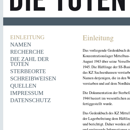
Einleitung
EINLEITUNG
NAMEN
Das vorliegende Gedenkbuch dok
RECHERCHE
Konzentrationslager Mittelbau
DIE ZAHL DER
August 1943 über seine Verselb
TOTEN
1945. Die Häftlinge der SS-Baub
STERBEORTE
das KZ Sachsenhausen verstarb
SCHREIBWEISEN
Namen derjenigen, die in den W
verstarben und auf dem Nordhäu
QUELLEN
IMPRESSUM
Die Dokumentation der Sterbefä
1944 basiert im wesentlichen
DATENSCHUTZ
fertiggestellt wurde.
Das Gedenkbuch des KZ Mittelba
der Lagerbefreiung dem Häftlin
und berichtigt. Daher werden a
und ergänzende Informationen 