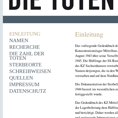
Einleitung
EINLEITUNG
NAMEN
Das vorliegende Gedenkbuch dok
RECHERCHE
Konzentrationslager Mittelbau
DIE ZAHL DER
August 1943 über seine Verselb
TOTEN
1945. Die Häftlinge der SS-Baub
STERBEORTE
das KZ Sachsenhausen verstarb
SCHREIBWEISEN
Namen derjenigen, die in den W
verstarben und auf dem Nordhäu
QUELLEN
IMPRESSUM
Die Dokumentation der Sterbefä
1944 basiert im wesentlichen
DATENSCHUTZ
fertiggestellt wurde.
Das Gedenkbuch des KZ Mittelba
der Lagerbefreiung dem Häftlin
und berichtigt. Daher werden a
und ergänzende Informationen 