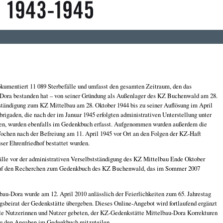
umentiert 11 089 Sterbefälle und umfasst den gesamten Zeitraum, den das
-Dora bestanden hat – von seiner Gründung als Außenlager des KZ Buchenwald am 28.
ständigung zum KZ Mittelbau am 28. Oktober 1944 bis zu seiner Auflösung im April
rigaden, die nach der im Januar 1945 erfolgten administrativen Unterstellung unter
en, wurden ebenfalls im Gedenkbuch erfasst. Aufgenommen wurden außerdem die
ochen nach der Befreiung am 11. April 1945 vor Ort an den Folgen der KZ-Haft
ser Ehrenfriedhof bestattet wurden.
lle vor der administrativen Verselbstständigung des KZ Mittelbau Ende Oktober
 auf den Recherchen zum Gedenkbuch des KZ Buchenwald, das im Sommer 2007
u-Dora wurde am 12. April 2010 anlässlich der Feierlichkeiten zum 65. Jahrestag
gsbeirat der Gedenkstätte übergeben. Dieses Online-Angebot wird fortlaufend ergänzt
lle Nutzerinnen und Nutzer gebeten, der KZ-Gedenkstätte Mittelbau-Dora Korrekturen
zu den Angaben im Gedenkbuch mitzuteilen.