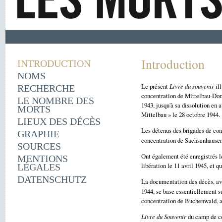
Introduction
INTRODUCTION
NOMS
Le présent
Livre du souvenir
ill
RECHERCHE
concentration de Mittelbau-Dora
LE NOMBRE DES
1943, jusqu'à sa dissolution en 
MORTS
Mittelbau » le 28 octobre 1944.
LIEUX DES DÉCÈS
Les détenus des brigades de con
GRAPHIE
concentration de Sachsenhausen
SOURCES
Ont également été enregistrés l
MENTIONS
libération le 11 avril 1945, et 
LÉGALES
DATENSCHUTZ
La documentation des décès, ava
1944, se base essentiellement su
concentration de Buchenwald, ac
Livre du Souvenir
du camp de co