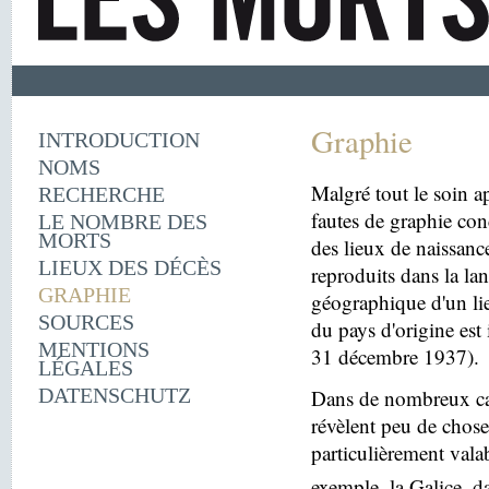
Graphie
INTRODUCTION
NOMS
Malgré tout le soin ap
RECHERCHE
fautes de graphie con
LE NOMBRE DES
MORTS
des lieux de naissanc
LIEUX DES DÉCÈS
reproduits dans la la
GRAPHIE
géographique d'un lie
SOURCES
du pays d'origine est 
MENTIONS
31 décembre 1937).
LÉGALES
DATENSCHUTZ
Dans de nombreux cas
révèlent peu de choses
particulièrement vala
exemple, la Galice, d