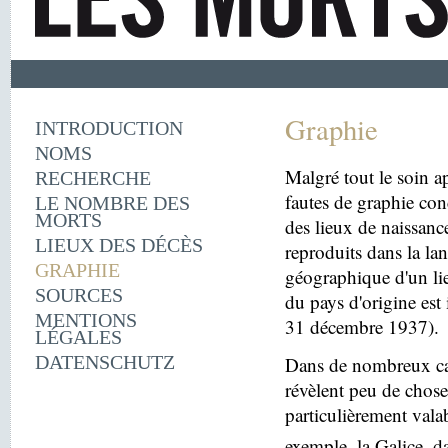
Graphie
INTRODUCTION
NOMS
Malgré tout le soin ap
RECHERCHE
fautes de graphie con
LE NOMBRE DES
MORTS
des lieux de naissanc
LIEUX DES DÉCÈS
reproduits dans la la
GRAPHIE
géographique d'un lie
SOURCES
du pays d'origine est 
MENTIONS
31 décembre 1937).
LÉGALES
DATENSCHUTZ
Dans de nombreux cas
révèlent peu de choses
particulièrement vala
exemple, la Galice, d