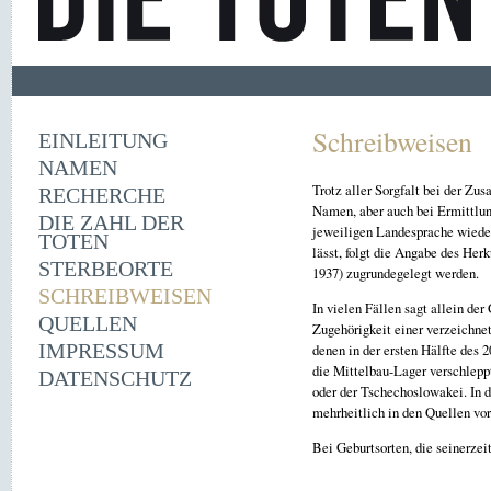
Schreibweisen
EINLEITUNG
NAMEN
Trotz aller Sorgfalt bei der Zu
RECHERCHE
Namen, aber auch bei Ermittlun
DIE ZAHL DER
jeweiligen Landesprache wieder
TOTEN
lässt, folgt die Angabe des Her
STERBEORTE
1937) zugrundegelegt werden.
SCHREIBWEISEN
In vielen Fällen sagt allein de
QUELLEN
Zugehörigkeit einer verzeichnet
IMPRESSUM
denen in der ersten Hälfte des 
die Mittelbau-Lager verschlep
DATENSCHUTZ
oder der Tschechoslowakei. In 
mehrheitlich in den Quellen vo
Bei Geburtsorten, die seinerze