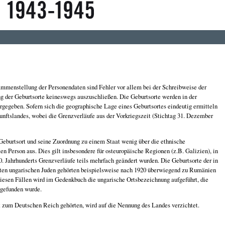
sammenstellung der Personendaten sind Fehler vor allem bei der Schreibweise der
g der Geburtsorte keineswegs auszuschließen. Die Geburtsorte werden in der
gegeben. Sofern sich die geographische Lage eines Geburtsortes eindeutig ermitteln
kunftslandes, wobei die Grenzverläufe aus der Vorkriegszeit (Stichtag 31. Dezember
r Geburtsort und seine Zuordnung zu einem Staat wenig über die ethnische
en Person aus. Dies gilt insbesondere für osteuropäische Regionen (z.B. Galizien), in
20. Jahrhunderts Grenzverläufe teils mehrfach geändert wurden. Die Geburtsorte der in
pten ungarischen Juden gehörten beispielsweise nach 1920 überwiegend zu Rumänien
diesen Fällen wird im Gedenkbuch die ungarische Ortsbezeichnung aufgeführt, die
rgefunden wurde.
it zum Deutschen Reich gehörten, wird auf die Nennung des Landes verzichtet.