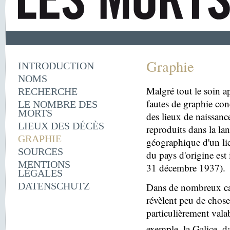
Graphie
INTRODUCTION
NOMS
Malgré tout le soin ap
RECHERCHE
fautes de graphie con
LE NOMBRE DES
MORTS
des lieux de naissanc
LIEUX DES DÉCÈS
reproduits dans la la
GRAPHIE
géographique d'un lie
SOURCES
du pays d'origine est 
MENTIONS
31 décembre 1937).
LÉGALES
DATENSCHUTZ
Dans de nombreux cas
révèlent peu de choses
particulièrement vala
exemple, la Galice, d