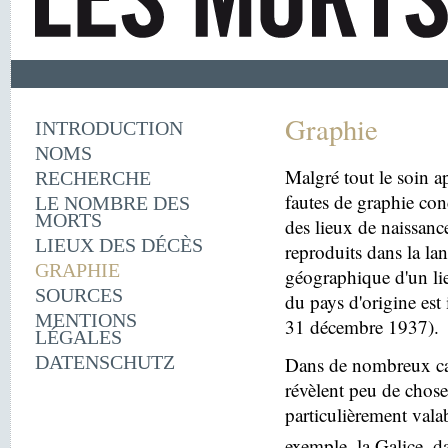
Graphie
INTRODUCTION
NOMS
Malgré tout le soin ap
RECHERCHE
fautes de graphie con
LE NOMBRE DES
MORTS
des lieux de naissanc
LIEUX DES DÉCÈS
reproduits dans la la
GRAPHIE
géographique d'un lie
SOURCES
du pays d'origine est 
MENTIONS
31 décembre 1937).
LÉGALES
DATENSCHUTZ
Dans de nombreux cas
révèlent peu de choses
particulièrement vala
exemple, la Galice, d