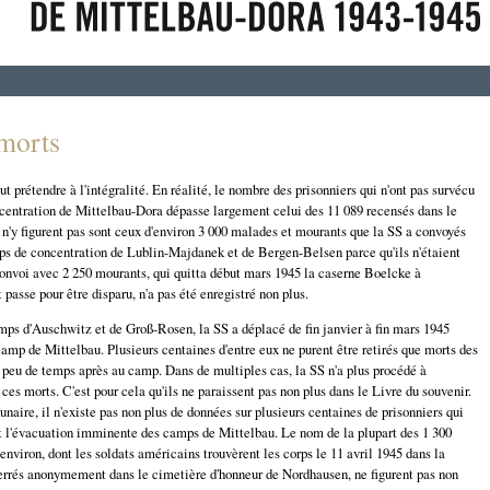
morts
t prétendre à l'intégralité. En réalité, le nombre des prisonniers qui n'ont pas survécu
centration de Mittelbau-Dora dépasse largement celui des 11 089 recensés dans le
 n'y figurent pas sont ceux d'environ 3 000 malades et mourants que la SS a convoyés
ps de concentration de Lublin-Majdanek et de Bergen-Belsen parce qu'ils n'étaient
 convoi avec 2 250 mourants, qui quitta début mars 1945 la caserne Boelcke à
passe pour être disparu, n'a pas été enregistré non plus.
mps d'Auschwitz et de Groß-Rosen, la SS a déplacé de fin janvier à fin mars 1945
amp de Mittelbau. Plusieurs centaines d'entre eux ne purent être retirés que morts des
 peu de temps après au camp. Dans de multiples cas, la SS n'a plus procédé à
 ces morts. C'est pour cela qu'ils ne paraissent pas non plus dans le Livre du souvenir.
unaire, il n'existe pas non plus de données sur plusieurs centaines de prisonniers qui
nt l'évacuation imminente des camps de Mittelbau. Le nom de la plupart des 1 300
environ, dont les soldats américains trouvèrent les corps le 11 avril 1945 dans la
errés anonymement dans le cimetière d'honneur de Nordhausen, ne figurent pas non