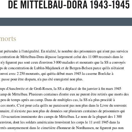
morts
t prétendre à l'intégralité. En réalité, le nombre des prisonniers qui n'ont pas survécu
centration de Mittelbau-Dora dépasse largement celui des 11 089 recensés dans le
 n'y figurent pas sont ceux d'environ 3 000 malades et mourants que la SS a convoyés
ps de concentration de Lublin-Majdanek et de Bergen-Belsen parce qu'ils n'étaient
 convoi avec 2 250 mourants, qui quitta début mars 1945 la caserne Boelcke à
passe pour être disparu, n'a pas été enregistré non plus.
mps d'Auschwitz et de Groß-Rosen, la SS a déplacé de fin janvier à fin mars 1945
amp de Mittelbau. Plusieurs centaines d'entre eux ne purent être retirés que morts des
 peu de temps après au camp. Dans de multiples cas, la SS n'a plus procédé à
 ces morts. C'est pour cela qu'ils ne paraissent pas non plus dans le Livre du souvenir.
unaire, il n'existe pas non plus de données sur plusieurs centaines de prisonniers qui
nt l'évacuation imminente des camps de Mittelbau. Le nom de la plupart des 1 300
environ, dont les soldats américains trouvèrent les corps le 11 avril 1945 dans la
errés anonymement dans le cimetière d'honneur de Nordhausen, ne figurent pas non