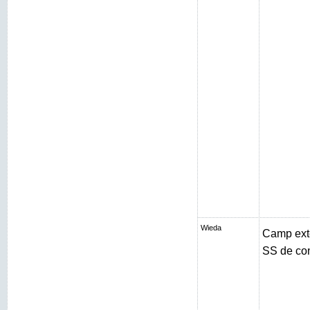
Wieda
Camp exté
SS de con