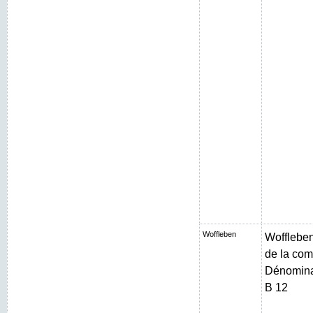
Woffleben
Woffleben 
de la com
Dénominat
B 12