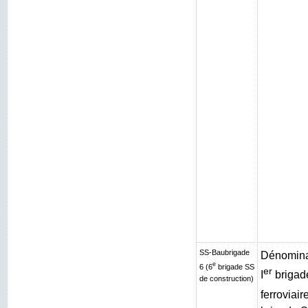
SS-Baubrigade
Dénominat
e
6 (6
brigade SS
er
I
brigad
de construction)
ferroviair