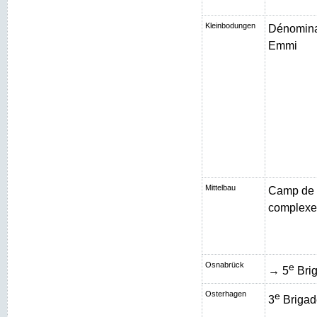
Kleinbodungen
Dénominat
Emmi
Mittelbau
Camp de 
complexe 
Osnabrück
e
→ 5
Brig
Osterhagen
e
3
Brigad