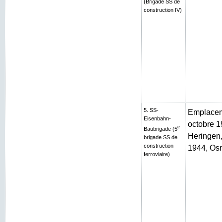
(Brigade SS de
construction IV)
5. SS-
Emplaceme
Eisenbahn-
octobre 1
e
Baubrigade (5
Heringen, 
brigade SS de
construction
1944, Os
ferroviaire)