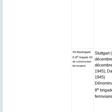
SS-Baubrigade
Stuttgart
e
8 (8
brigade SS
décembre 
de construction
décembre 
ferroviaire)
1945), Da
1945)
Dénominat
e
8
brigad
ferroviair