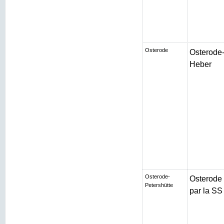
Osterode
Osterode-
Heber
Osterode-
Osterode
Petershütte
par la SS