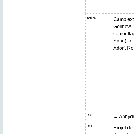
Artern
Camp exté
Gollnow 
camouflag
Sohn) ; n
Adorf, Re
B3
→ Anhydr
B11
Projet de