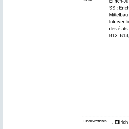
Ellrich-J
SS : Erich
Mittelbau 
Intervent
des états
B12, B13
Ellrich/Woffleben
→ Ellrich