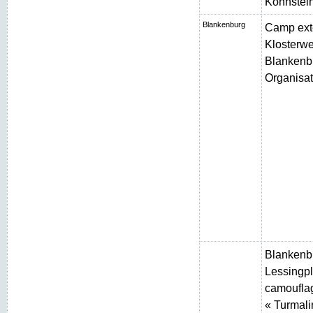
Kohnstei
Blankenburg
Camp ext
Klosterw
Blankenbu
Organisat
Blankenb
Lessingpl
camouflag
« Turmali