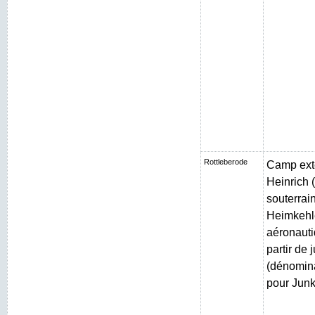
Rottleberode
Camp exté
Heinrich (
souterrain
Heimkehle
aéronauti
partir de 
(dénomin
pour Junk