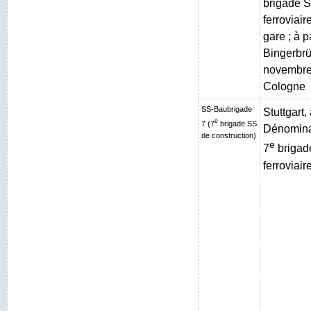
brigade S
ferroviai
gare ; à p
Bingerbrüc
novembre
Cologne
SS-Baubrigade
Stuttgart
e
7 (7
brigade SS
Dénominat
de construction)
e
7
brigad
ferroviair