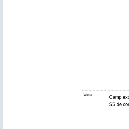
Wieda
Camp exté
SS de con