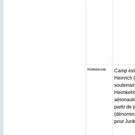
Rottleberode
Camp exté
Heinrich (
souterrain
Heimkehle
aéronauti
partir de 
(dénomin
pour Junk