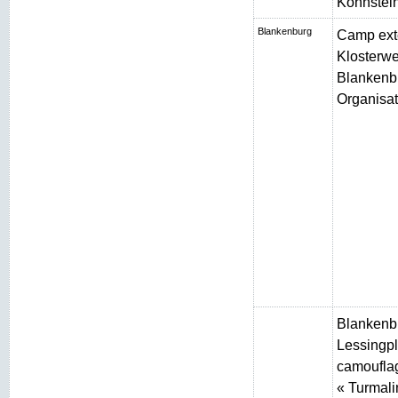
Kohnstei
Blankenburg
Camp ext
Klosterw
Blankenbu
Organisat
Blankenb
Lessingpl
camouflag
« Turmali