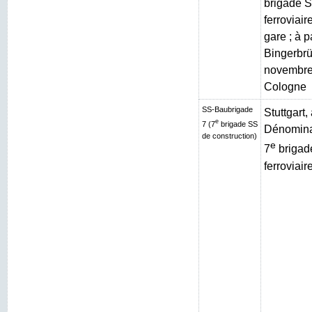
brigade S
ferroviai
gare ; à p
Bingerbrüc
novembre
Cologne
SS-Baubrigade
Stuttgart
e
7 (7
brigade SS
Dénominat
de construction)
e
7
brigad
ferroviair