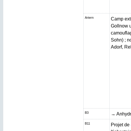
Artern
Camp exté
Gollnow 
camouflag
Sohn) ; n
Adorf, Re
B3
→ Anhydr
B11
Projet de