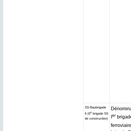
SS-Baubrigade
Dénominat
e
6 (6
brigade SS
er
I
brigad
de construction)
ferroviair