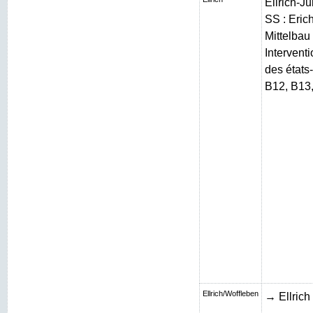
Ellrich-J
SS : Erich
Mittelbau 
Intervent
des états
B12, B13
Ellrich/Woffleben
→ Ellrich