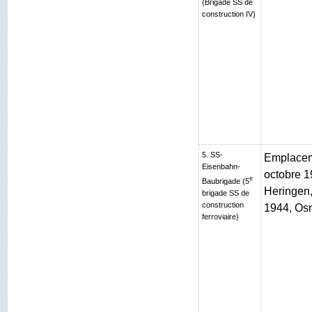
(Brigade SS de
construction IV)
5. SS-
Emplaceme
Eisenbahn-
octobre 1
e
Baubrigade (5
Heringen, 
brigade SS de
construction
1944, Os
ferroviaire)