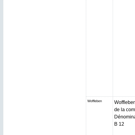
Woffleben
Woffleben 
de la com
Dénominat
B 12