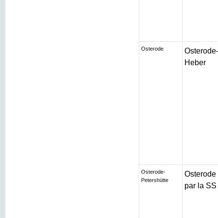
Osterode
Osterode-
Heber
Osterode-
Osterode
Petershütte
par la SS