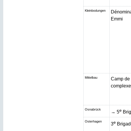
Kleinbodungen
Dénominat
Emmi
Mittelbau
Camp de 
complexe 
Osnabrück
e
→ 5
Brig
Osterhagen
e
3
Brigad