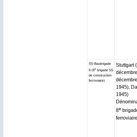
SS-Baubrigade
Stuttgart
e
8 (8
brigade SS
décembre 
de construction
décembre 
ferroviaire)
1945), Da
1945)
Dénominat
e
8
brigad
ferroviair