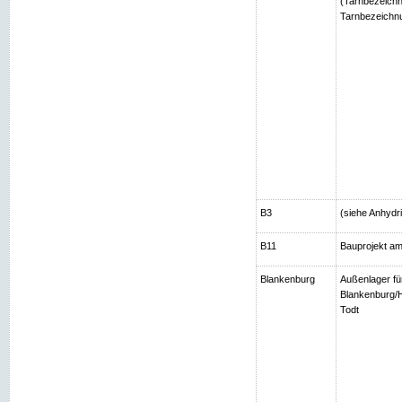
(Tarnbezeichn
Tarnbezeichnu
B3
(siehe Anhydri
B11
Bauprojekt am
Blankenburg
Außenlager fü
Blankenburg/H
Todt