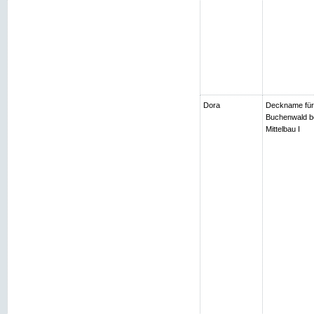
Dora
Deckname für
Buchenwald be
Mittelbau I