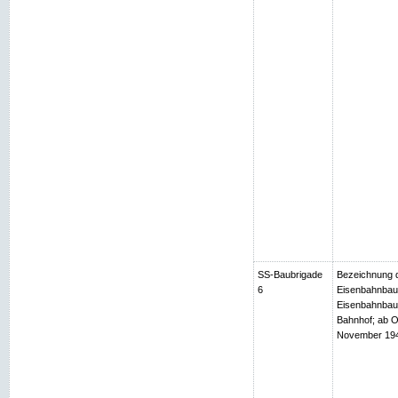
SS-Baubrigade
Bezeichnung d
6
Eisenbahnbaub
Eisenbahnbaub
Bahnhof; ab O
November 1944