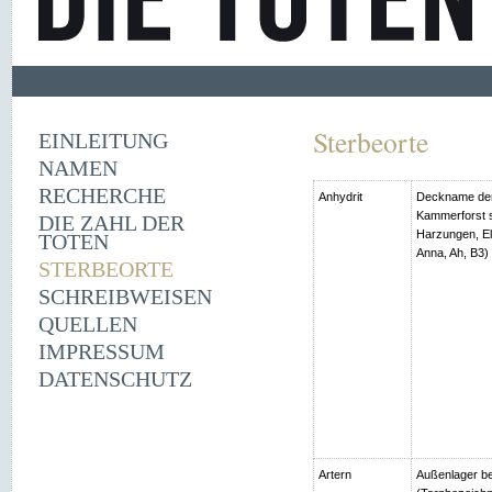
Sterbeorte
EINLEITUNG
NAMEN
RECHERCHE
Anhydrit
Deckname der
Kammerforst s
DIE ZAHL DER
Harzungen, Ell
TOTEN
Anna, Ah, B3)
STERBEORTE
SCHREIBWEISEN
QUELLEN
IMPRESSUM
DATENSCHUTZ
Artern
Außenlager be