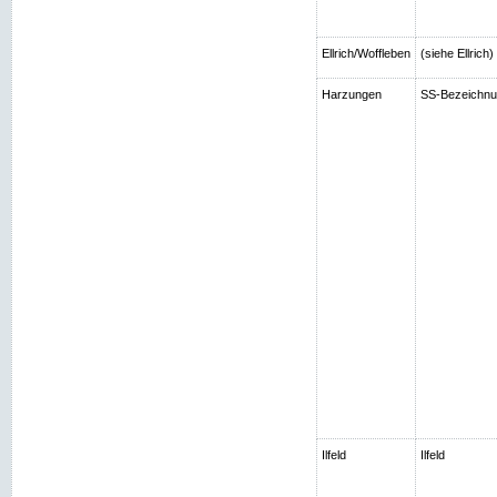
Ellrich/Woffleben
(siehe Ellrich
Harzungen
SS-Bezeichnun
Ilfeld
Ilfeld