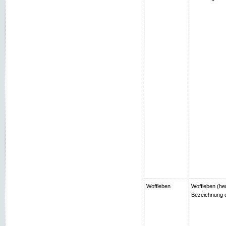
Woffleben
Woffleben (heu
Bezeichnung d