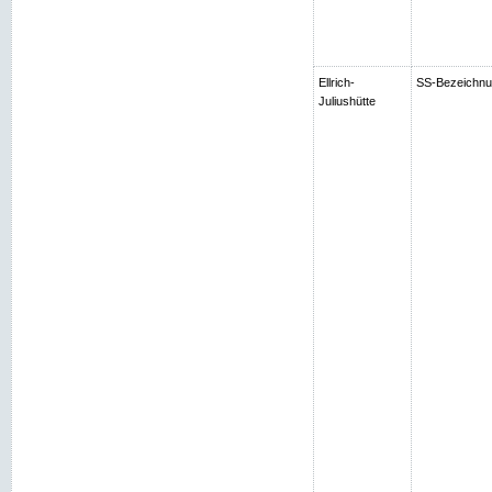
Ellrich-
SS-Bezeichnung
Juliushütte