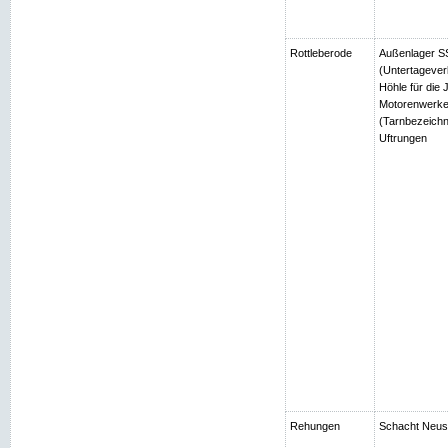
Rottleberode
Außenlager SS
(Untertagever
Höhle für die
Motorenwerke
(Tarnbezeichn
Uftrungen
Rehungen
Schacht Neuso