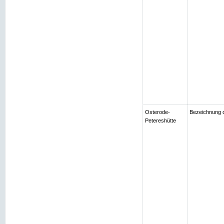
Osterode-
Bezeichnung d
Petereshütte