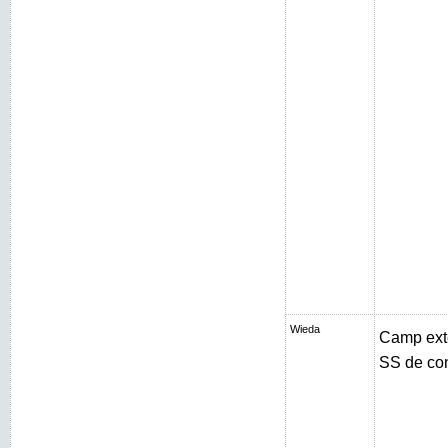
Wieda
Camp exté
SS de con