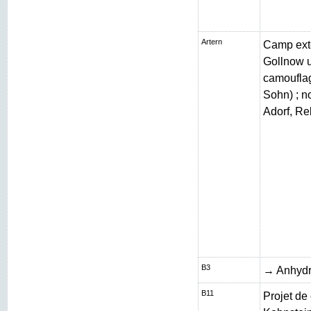
Artern
Camp exté
Gollnow 
camouflag
Sohn) ; n
Adorf, Re
B3
→ Anhydr
B11
Projet de