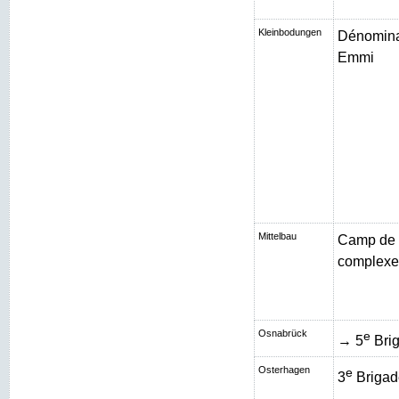
Kleinbodungen
Dénominat
Emmi
Mittelbau
Camp de 
complexe 
Osnabrück
e
→ 5
Brig
Osterhagen
e
3
Brigad