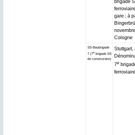
brigade S
ferroviai
gare ; à p
Bingerbrüc
novembre
Cologne
SS-Baubrigade
Stuttgart
e
7 (7
brigade SS
Dénominat
de construction)
e
7
brigad
ferroviair