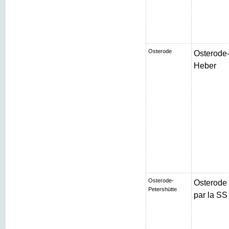
Osterode
Osterode-
Heber
Osterode-
Osterode
Petershütte
par la SS