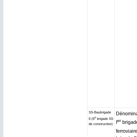
SS-Baubrigade
Dénominat
e
6 (6
brigade SS
er
I
brigad
de construction)
ferroviair