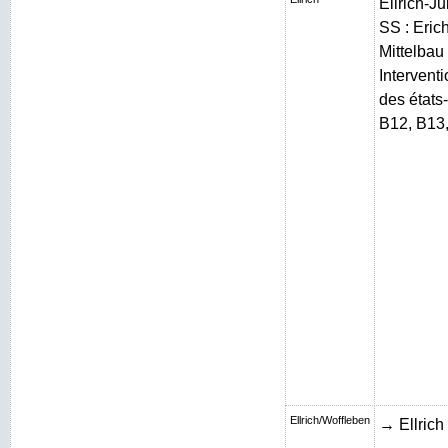
Ellrich-J
SS : Erich
Mittelbau 
Intervent
des états
B12, B13
Ellrich/Woffleben
→ Ellrich