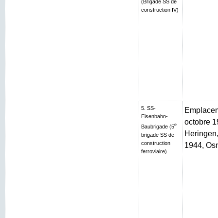
(Brigade SS de
construction IV)
5. SS-
Emplaceme
Eisenbahn-
octobre 1
e
Baubrigade (5
Heringen, 
brigade SS de
construction
1944, Os
ferroviaire)