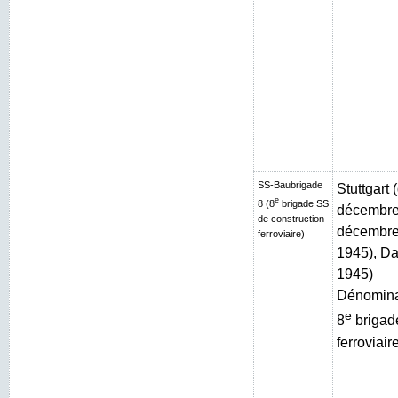
SS-Baubrigade
Stuttgart
e
8 (8
brigade SS
décembre 
de construction
décembre 
ferroviaire)
1945), Da
1945)
Dénominat
e
8
brigad
ferroviair