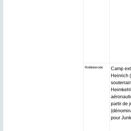
Rottleberode
Camp exté
Heinrich (
souterrain
Heimkehle
aéronauti
partir de 
(dénomin
pour Junk