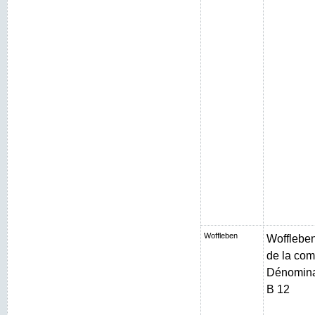
Woffleben
Woffleben 
de la com
Dénominat
B 12