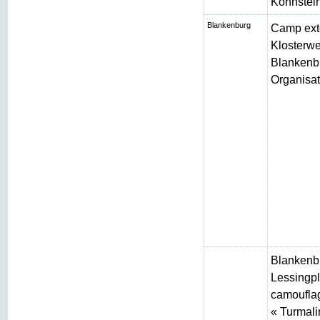
Kohnstei
Blankenburg
Camp ext
Klosterw
Blankenbu
Organisat
Blankenb
Lessingpl
camouflag
« Turmali