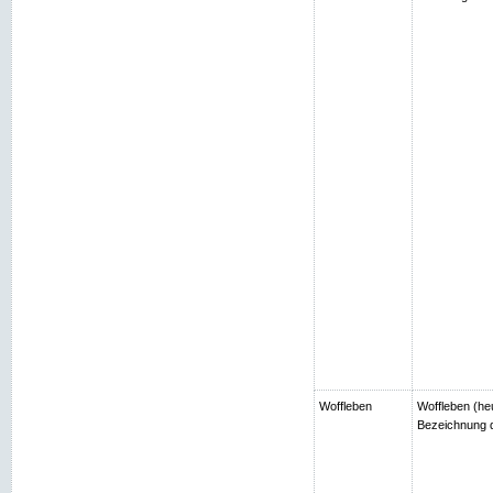
Woffleben
Woffleben (heu
Bezeichnung d