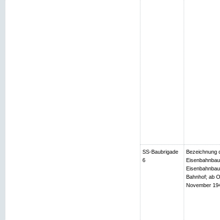
SS-Baubrigade
Bezeichnung d
6
Eisenbahnbaub
Eisenbahnbaub
Bahnhof; ab O
November 1944