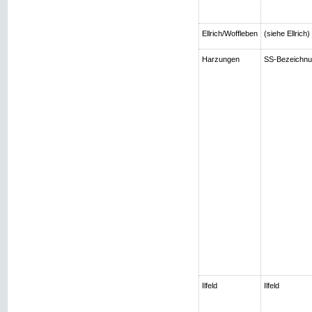
Ellrich/Woffleben
(siehe Ellrich
Harzungen
SS-Bezeichnun
Ilfeld
Ilfeld