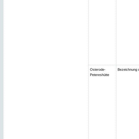
Osterode-
Bezeichnung d
Petereshütte