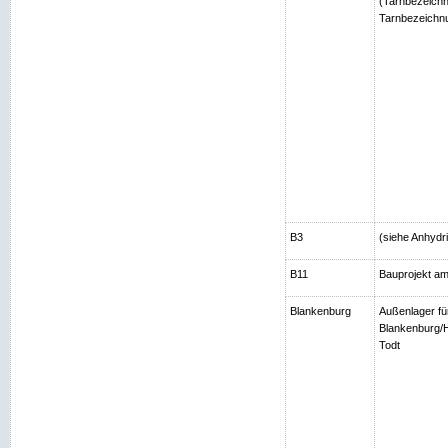
(Tarnbezeichn
Tarnbezeichnu
B3
(siehe Anhydri
B11
Bauprojekt am
Blankenburg
Außenlager fü
Blankenburg/H
Todt