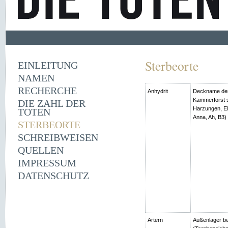
Sterbeorte
EINLEITUNG
NAMEN
RECHERCHE
Anhydrit
Deckname der
Kammerforst s
DIE ZAHL DER
Harzungen, Ell
TOTEN
Anna, Ah, B3)
STERBEORTE
SCHREIBWEISEN
QUELLEN
IMPRESSUM
DATENSCHUTZ
Artern
Außenlager be