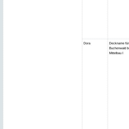
Dora
Deckname für
Buchenwald be
Mittelbau I