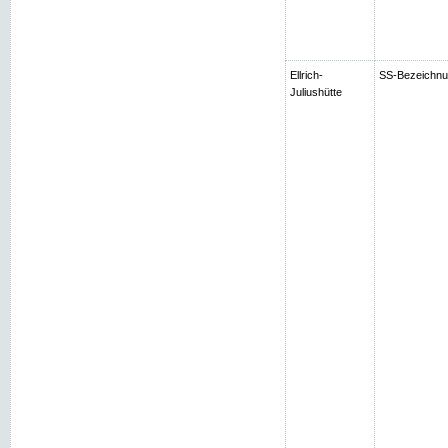
Ellrich-
SS-Bezeichnung
Juliushütte