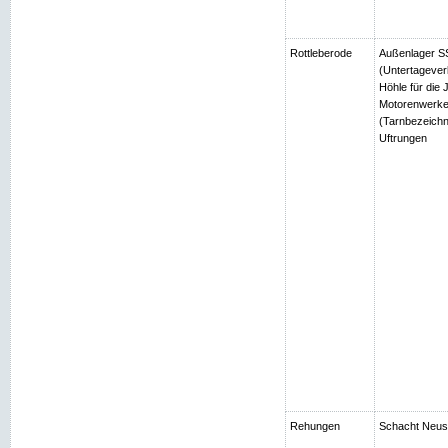
Rottleberode
Außenlager SS
(Untertagever
Höhle für die
Motorenwerke
(Tarnbezeichn
Uftrungen
Rehungen
Schacht Neuso