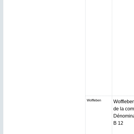
Woffleben
Woffleben 
de la com
Dénominat
B 12