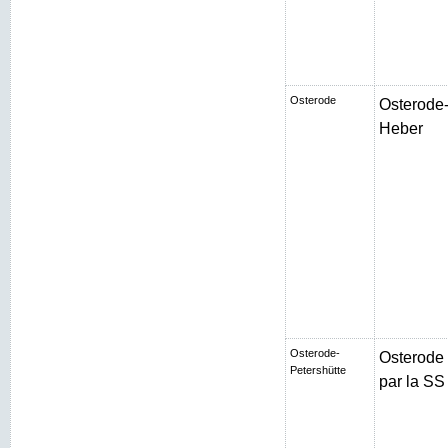
Osterode
Osterode-
Heber
Osterode-
Osterode
Petershütte
par la SS