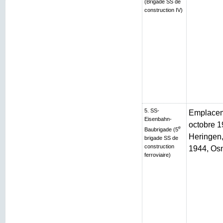
(Brigade SS de
construction IV)
5. SS-
Emplaceme
Eisenbahn-
octobre 1
e
Baubrigade (5
Heringen, 
brigade SS de
construction
1944, Os
ferroviaire)