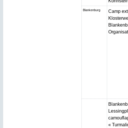
Kohnstei
Blankenburg
Camp ext
Klosterw
Blankenbu
Organisat
Blankenb
Lessingpl
camouflag
« Turmali