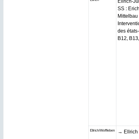
Ellrich-J
SS : Erich
Mittelbau 
Intervent
des états
B12, B13
Ellrich/Woffleben
→ Ellrich