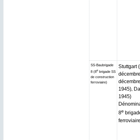
SS-Baubrigade
Stuttgart
e
8 (8
brigade SS
décembre 
de construction
décembre 
ferroviaire)
1945), Da
1945)
Dénominat
e
8
brigad
ferroviair