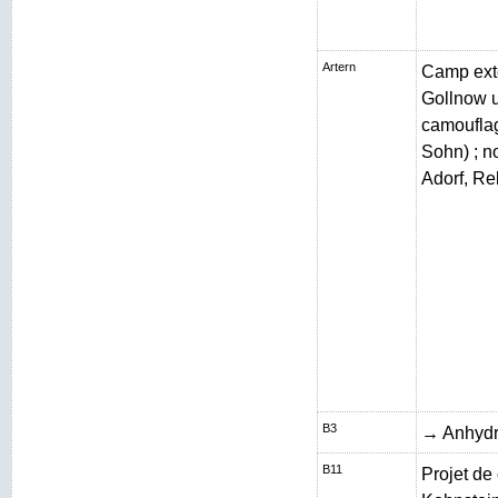
Artern
Camp exté
Gollnow 
camouflag
Sohn) ; n
Adorf, Re
B3
→ Anhydr
B11
Projet de