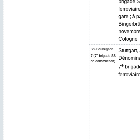
brigade S
ferroviai
gare ; à p
Bingerbrüc
novembre
Cologne
SS-Baubrigade
Stuttgart
e
7 (7
brigade SS
Dénominat
de construction)
e
7
brigad
ferroviair