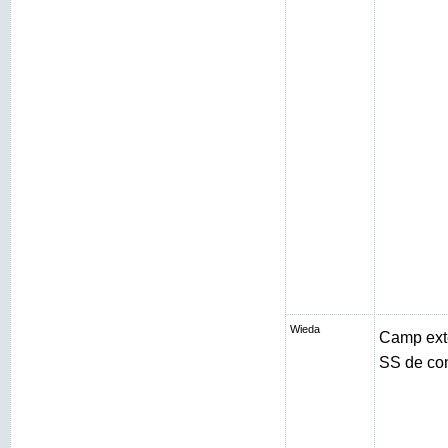
Wieda
Camp exté
SS de con