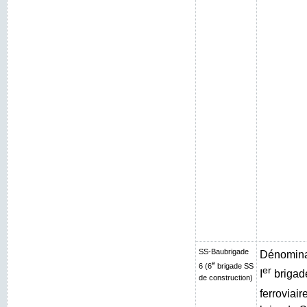
SS-Baubrigade
Dénominat
e
6 (6
brigade SS
er
I
brigad
de construction)
ferroviair