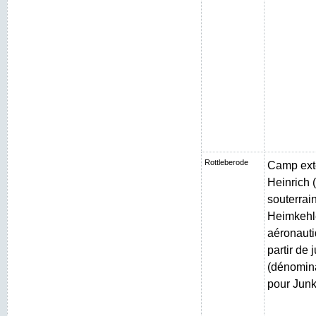
Rottleberode
Camp exté
Heinrich (
souterrain
Heimkehle
aéronauti
partir de 
(dénomin
pour Junk