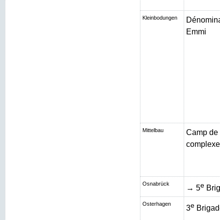
Kleinbodungen
Dénominat
Emmi
Mittelbau
Camp de 
complexe 
Osnabrück
e
→ 5
Brig
Osterhagen
e
3
Brigad