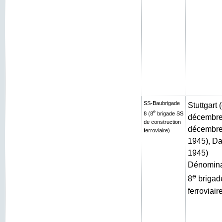
SS-Baubrigade
Stuttgart
e
8 (8
brigade SS
décembre 
de construction
décembre 
ferroviaire)
1945), Da
1945)
Dénominat
e
8
brigad
ferroviair