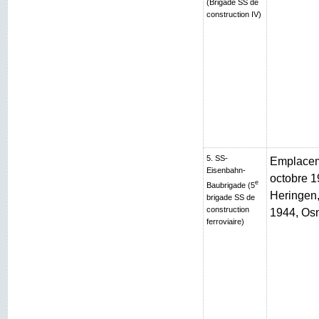
(Brigade SS de
construction IV)
5. SS-
Emplaceme
Eisenbahn-
octobre 1
e
Baubrigade (5
Heringen, 
brigade SS de
construction
1944, Os
ferroviaire)