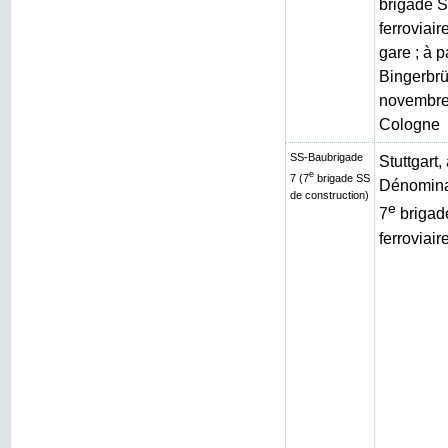
brigade S
ferroviai
gare ; à p
Bingerbrüc
novembre
Cologne
SS-Baubrigade
Stuttgart
e
7 (7
brigade SS
Dénominat
de construction)
e
7
brigad
ferroviair