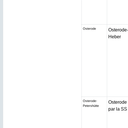
Osterode
Osterode-
Heber
Osterode-
Osterode
Petershütte
par la SS