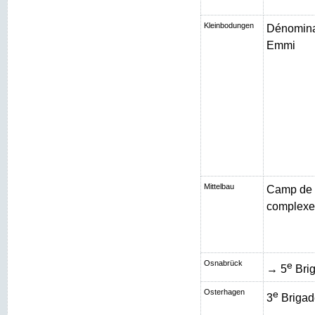
Kleinbodungen
Dénominat
Emmi
Mittelbau
Camp de 
complexe 
Osnabrück
e
→ 5
Brig
Osterhagen
e
3
Brigad