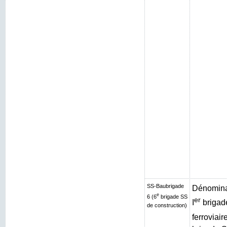
SS-Baubrigade
Dénominat
e
6 (6
brigade SS
er
I
brigad
de construction)
ferroviair