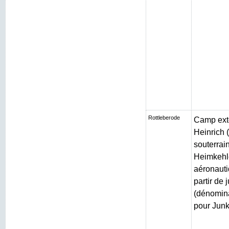
Rottleberode
Camp exté
Heinrich (
souterrain
Heimkehle
aéronauti
partir de 
(dénomin
pour Junk