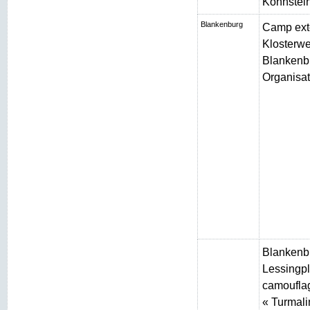
Kohnstei
Blankenburg
Camp ext
Klosterw
Blankenbu
Organisat
Blankenb
Lessingpl
camouflag
« Turmali