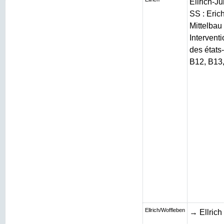
Ellrich-J
SS : Erich
Mittelbau 
Intervent
des états
B12, B13
Ellrich/Woffleben
→ Ellrich