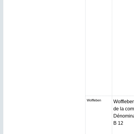
Woffleben
Woffleben 
de la com
Dénominat
B 12