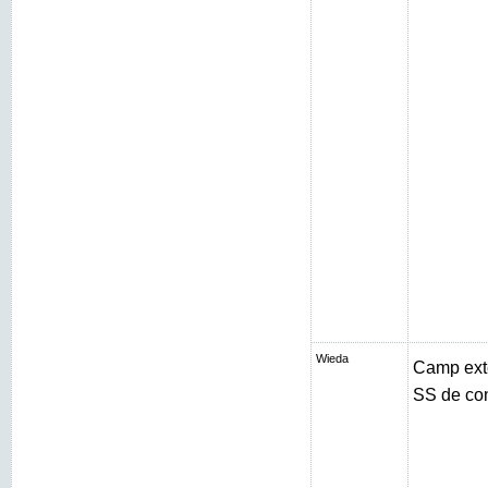
Wieda
Camp exté
SS de con