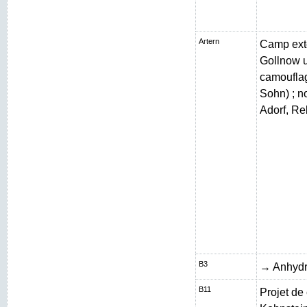
Artern
Camp exté
Gollnow 
camouflag
Sohn) ; n
Adorf, Re
B3
→ Anhydr
B11
Projet de