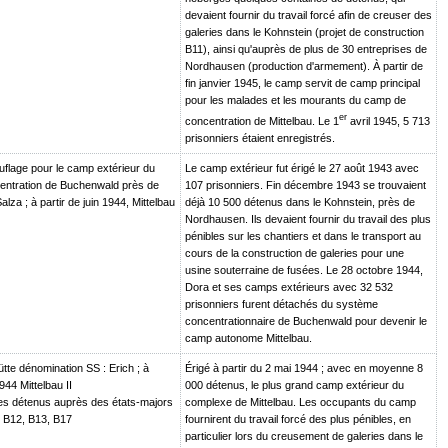
devaient fournir du travail forcé afin de creuser des
galeries dans le Kohnstein (projet de construction
B11), ainsi qu'auprès de plus de 30 entreprises de
Nordhausen (production d'armement). À partir de
fin janvier 1945, le camp servit de camp principal
pour les malades et les mourants du camp de
er
concentration de Mittelbau. Le 1
avril 1945, 5 713
prisonniers étaient enregistrés.
lage pour le camp extérieur du
Le camp extérieur fut érigé le 27 août 1943 avec
ntration de Buchenwald près de
107 prisonniers. Fin décembre 1943 se trouvaient
za ; à partir de juin 1944, Mittelbau
déjà 10 500 détenus dans le Kohnstein, près de
Nordhausen. Ils devaient fournir du travail des plus
pénibles sur les chantiers et dans le transport au
cours de la construction de galeries pour une
usine souterraine de fusées. Le 28 octobre 1944,
Dora et ses camps extérieurs avec 32 532
prisonniers furent détachés du système
concentrationnaire de Buchenwald pour devenir le
camp autonome Mittelbau.
hütte dénomination SS : Erich ; à
Érigé à partir du 2 mai 1944 ; avec en moyenne 8
1944 Mittelbau II
000 détenus, le plus grand camp extérieur du
des détenus auprès des états-majors
complexe de Mittelbau. Les occupants du camp
, B12, B13, B17
fournirent du travail forcé des plus pénibles, en
particulier lors du creusement de galeries dans le