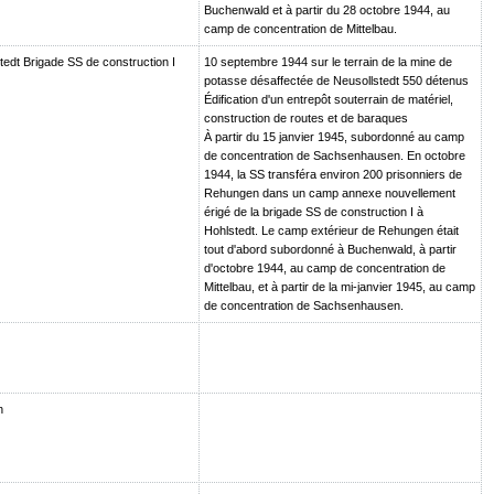
Buchenwald et à partir du 28 octobre 1944, au
camp de concentration de Mittelbau.
tedt Brigade SS de construction I
10 septembre 1944 sur le terrain de la mine de
potasse désaffectée de Neusollstedt 550 détenus
Édification d'un entrepôt souterrain de matériel,
construction de routes et de baraques
À partir du 15 janvier 1945, subordonné au camp
de concentration de Sachsenhausen. En octobre
1944, la SS transféra environ 200 prisonniers de
Rehungen dans un camp annexe nouvellement
érigé de la brigade SS de construction I à
Hohlstedt. Le camp extérieur de Rehungen était
tout d'abord subordonné à Buchenwald, à partir
d'octobre 1944, au camp de concentration de
Mittelbau, et à partir de la mi-janvier 1945, au camp
de concentration de Sachsenhausen.
n