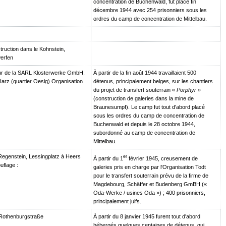
concentration de Buchenwald, fut placé fin
décembre 1944 avec 254 prisonniers sous les
ordres du camp de concentration de Mittelbau.
truction dans le Kohnstein,
erfen
ur de la SARL Klosterwerke GmbH,
À partir de la fin août 1944 travaillaient 500
arz (quartier Oesig) Organisation
détenus, principalement belges, sur les chantiers
du projet de transfert souterrain «
Porphyr
»
(construction de galeries dans la mine de
Braunesumpf). Le camp fut tout d'abord placé
sous les ordres du camp de concentration de
Buchenwald et depuis le 28 octobre 1944,
subordonné au camp de concentration de
Mittelbau.
egenstein, Lessingplatz à Heers
er
À partir du 1
février 1945, creusement de
flage :
galeries pris en charge par l'Organisation Todt
pour le transfert souterrain prévu de la firme de
Magdebourg, Schäffer et Budenberg GmBH («
Oda-Werke / usines Oda ») ; 400 prisonniers,
principalement juifs.
Rothenburgstraße
À partir du 8 janvier 1945 furent tout d'abord
hébergés quelques centaines de détenus, qui