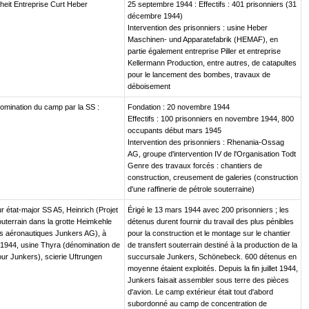
heit Entreprise Curt Heber
25 septembre 1944 : Effectifs : 401 prisonniers (31
décembre 1944)
Intervention des prisonniers : usine Heber
Maschinen- und Apparatefabrik (HEMAF), en
partie également entreprise Piller et entreprise
Kellermann Production, entre autres, de catapultes
pour le lancement des bombes, travaux de
déboisement
mination du camp par la SS :
Fondation : 20 novembre 1944
Effectifs : 100 prisonniers en novembre 1944, 800
occupants début mars 1945
Intervention des prisonniers : Rhenania-Ossag
AG, groupe d'intervention IV de l'Organisation Todt
Genre des travaux forcés : chantiers de
construction, creusement de galeries (construction
d'une raffinerie de pétrole souterraine)
 état-major SS A5, Heinrich (Projet
Érigé le 13 mars 1944 avec 200 prisonniers ; les
outerrain dans la grotte Heimkehle
détenus durent fournir du travail des plus pénibles
es aéronautiques Junkers AG), à
pour la construction et le montage sur le chantier
let 1944, usine Thyra (dénomination de
de transfert souterrain destiné à la production de la
ur Junkers), scierie Uftrungen
succursale Junkers, Schönebeck. 600 détenus en
moyenne étaient exploités. Depuis la fin juillet 1944,
Junkers faisait assembler sous terre des pièces
d'avion. Le camp extérieur était tout d'abord
subordonné au camp de concentration de