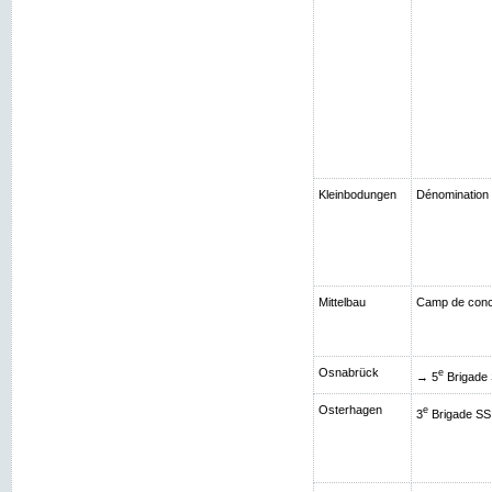
Kleinbodungen
Dénomination 
Mittelbau
Camp de conce
Osnabrück
e
→ 5
Brigade 
Osterhagen
e
3
Brigade SS 