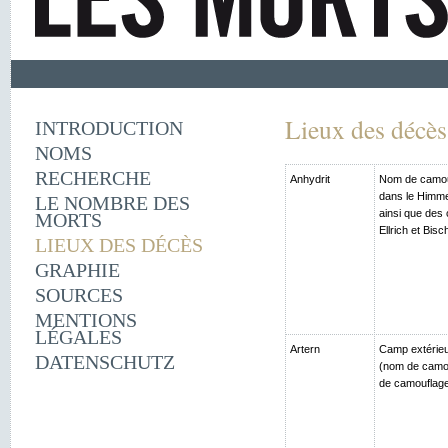
Lieux des décès
INTRODUCTION
NOMS
RECHERCHE
Anhydrit
Nom de camouf
dans le Himme
LE NOMBRE DES
ainsi que des
MORTS
Ellrich et Bis
LIEUX DES DÉCÈS
GRAPHIE
SOURCES
MENTIONS
LÉGALES
Artern
Camp extérieu
DATENSCHUTZ
(nom de camou
de camouflage