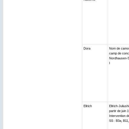
Dora
Nom de camouf
camp de conce
Nordhausen-Sal
I
Ellrich
Ellrich-Julius
partir de juin 
Intervention 
SS : B3a, B11