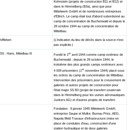
Kohnstein (projets de construction B11 et B12) et
dans le Himmelberg (B3a), ainsi que pour
Mittelwerk GmbH et de nombreuses entreprises
d'Ellrich. Le camp était tout d'abord subordonné au
camp de concentration de Buchenwald et depuis le
28 octobre 1944 au camp de concentration de
Mittelbau.
offleben
(L'indication du lieu de décès dans la source n'est
pas explicite.)
S : Hans, Mittelbau III
er
Fondé le 1
avril 1944 comme camp extérieur de
Buchenwald ; depuis le 28 octobre 1944, le
troisième des plus grands camps extérieurs avec
er
4 009 prisonniers (1
novembre 1944) placé sous
les ordres du camp de concentration de Mittelbau.
Intervention des prisonniers pour le creusement de
galeries et autres projets de construction pour
l'état-major SS B3 (projet de transfert souterrain
dans le Himmelberg pour les usines aéronautiques
Junkers AG) et d'autres projets de transfert.
Fondation : 9 janvier 1945 Mittelwerk GmbH,
entreprise Saupe et Mulke, Bureau Prinz, AEG,
Napola Ilfeld Travaux d'infrastructure (mise en
place de conduites d'eau, construction d'une
station hydraulique et de deux galeries