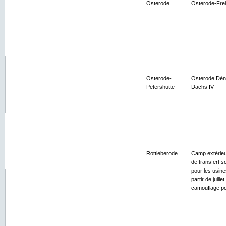
Osterode
Osterode-Frei
Osterode-
Osterode Déno
Petershütte
Dachs IV
Rottleberode
Camp extérieur
de transfert s
pour les usin
partir de juil
camouflage po