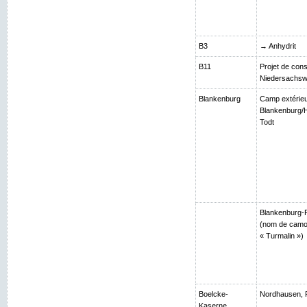
B3
→ Anhydrit
B11
Projet de cons
Niedersachsw
Blankenburg
Camp extérie
Blankenburg/H
Todt
Blankenburg-R
(nom de camou
« Turmalin »)
Boelcke-
Nordhausen, 
Kaserne