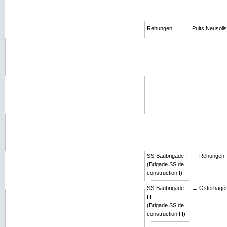
Rehungen
Puits Neusolls
SS-Baubrigade I
→ Rehungen
(Brigade SS de
construction I)
SS-Baubrigade
→ Osterhage
III
(Brigade SS de
construction III)