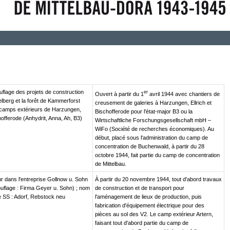
lage des projets de construction
er
Ouvert à partir du 1
avril 1944 avec chantiers de
lberg et la forêt de Kammerforst
creusement de galeries à Harzungen, Ellrich et
 camps extérieurs de Harzungen,
Bischofferode pour l'état-major B3 ou la
chofferode (Anhydrit, Anna, Ah, B3)
Wirtschaftliche Forschungsgesellschaft mbH –
WiFo (Société de recherches économiques). Au
début, placé sous l'administration du camp de
concentration de Buchenwald, à partir du 28
octobre 1944, fait partie du camp de concentration
de Mittelbau.
r dans l'entreprise Gollnow u. Sohn
À partir du 20 novembre 1944, tout d'abord travaux
flage : Firma Geyer u. Sohn) ; nom
de construction et de transport pour
 SS : Adorf, Rebstock neu
l'aménagement de lieux de production, puis
fabrication d'équipement électrique pour des
pièces au sol des V2. Le camp extérieur Artern,
faisant tout d'abord partie du camp de