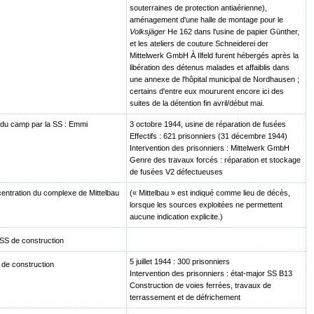
souterraines de protection antiaérienne),
aménagement d'une halle de montage pour le
Volksjäger
He 162 dans l'usine de papier Günther,
et les ateliers de couture Schneiderei der
Mittelwerk GmbH À Ilfeld furent hébergés après la
libération des détenus malades et affaiblis dans
une annexe de l'hôpital municipal de Nordhausen ;
certains d'entre eux moururent encore ici des
suites de la détention fin avril/début mai.
du camp par la SS : Emmi
3 octobre 1944, usine de réparation de fusées
Effectifs : 621 prisonniers (31 décembre 1944)
Intervention des prisonniers : Mittelwerk GmbH
Genre des travaux forcés : réparation et stockage
de fusées V2 défectueuses
ntration du complexe de Mittelbau
(« Mittelbau » est indiqué comme lieu de décès,
lorsque les sources exploitées ne permettent
aucune indication explicite.)
SS de construction
5 juillet 1944 : 300 prisonniers
de construction
Intervention des prisonniers : état-major SS B13
Construction de voies ferrées, travaux de
terrassement et de défrichement