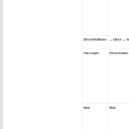
Ellrich/Woffleben
→ Ellrich → W
Harzungen
Dénomination S
Ilfeld
Ilfeld