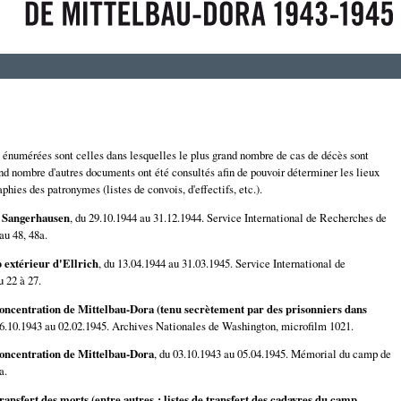
t énumérées sont celles dans lesquelles le plus grand nombre de cas de décès sont
nd nombre d'autres documents ont été consultés afin de pouvoir déterminer les lieux
phies des patronymes (listes de convois, d'effectifs, etc.).
de Sangerhausen
, du 29.10.1944 au 31.12.1944. Service International de Recherches de
au 48, 48a.
 extérieur d'Ellrich
, du 13.04.1944 au 31.03.1945. Service International de
 22 à 27.
oncentration de Mittelbau-Dora (tenu secrètement par des prisonniers dans
16.10.1943 au 02.02.1945. Archives Nationales de Washington, microfilm 1021.
oncentration de Mittelbau-Dora
, du 03.10.1943 au 05.04.1945. Mémorial du camp de
a.
ansfert des morts (entre autres : listes de transfert des cadavres du camp