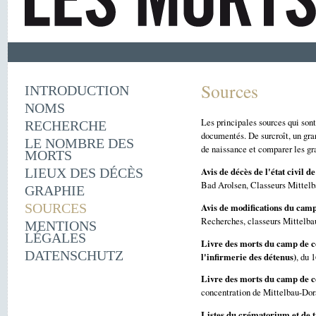
Sources
INTRODUCTION
NOMS
Les principales sources qui son
RECHERCHE
documentés. De surcroît, un gra
LE NOMBRE DES
de naissance et comparer les gra
MORTS
Avis de décès de l'état civil 
LIEUX DES DÉCÈS
Bad Arolsen, Classeurs Mittelb
GRAPHIE
SOURCES
Avis de modifications du camp
Recherches, classeurs Mittelbau
MENTIONS
LÉGALES
Livre des morts du camp de c
DATENSCHUTZ
l'infirmerie des détenus)
, du 
Livre des morts du camp de c
concentration de Mittelbau-Dor
Listes du crématorium et de tr