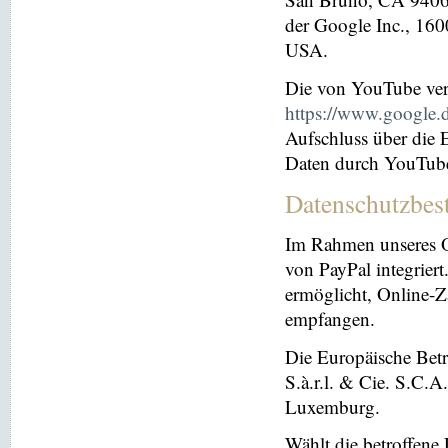
der Google Inc., 16
USA.
Die von YouTube ver
https://www.google.de
Aufschluss über die
Daten durch YouTub
Datenschutzbes
Im Rahmen unseres O
von PayPal integriert.
ermöglicht, Online-Z
empfangen.
Die Europäische Betre
S.à.r.l. & Cie. S.C.
Luxemburg.
Wählt die betroffene