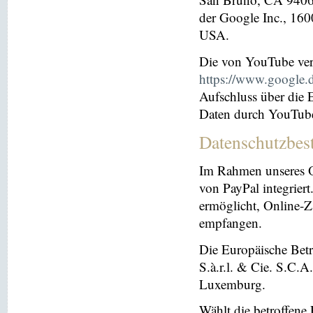
der Google Inc., 16
USA.
Die von YouTube ver
https://www.google.de
Aufschluss über die
Daten durch YouTub
Datenschutzbes
Im Rahmen unseres O
von PayPal integriert.
ermöglicht, Online-Z
empfangen.
Die Europäische Betre
S.à.r.l. & Cie. S.C.
Luxemburg.
Wählt die betroffene