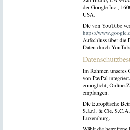
der Google Inc., 16
USA.
Die von YouTube ver
https://www.google.de
Aufschluss über die
Daten durch YouTub
Datenschutzbes
Im Rahmen unseres O
von PayPal integriert.
ermöglicht, Online-Z
empfangen.
Die Europäische Betre
S.à.r.l. & Cie. S.C.
Luxemburg.
Wählt die betroffene