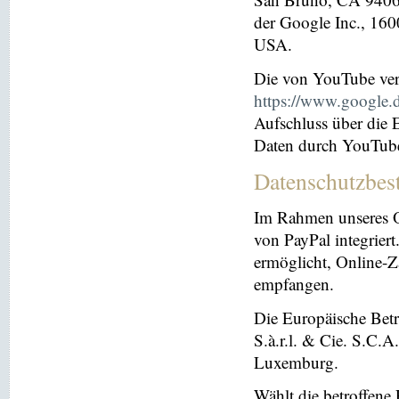
der Google Inc., 16
USA.
Die von YouTube ver
https://www.google.de
Aufschluss über die
Daten durch YouTub
Datenschutzbes
Im Rahmen unseres O
von PayPal integriert.
ermöglicht, Online-Z
empfangen.
Die Europäische Betre
S.à.r.l. & Cie. S.C.
Luxemburg.
Wählt die betroffene