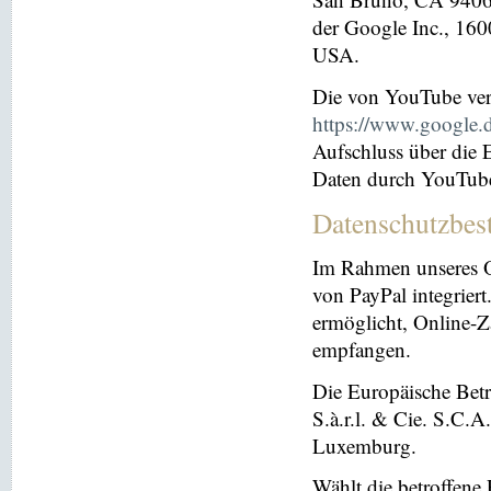
der Google Inc., 16
USA.
Die von YouTube ver
https://www.google.de
Aufschluss über die
Daten durch YouTub
Datenschutzbes
Im Rahmen unseres O
von PayPal integriert.
ermöglicht, Online-Z
empfangen.
Die Europäische Betre
S.à.r.l. & Cie. S.C.
Luxemburg.
Wählt die betroffene