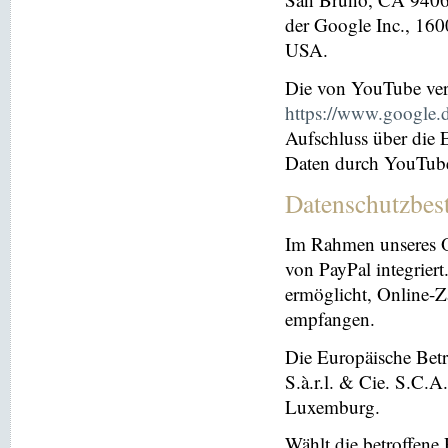
der Google Inc., 16
USA.
Die von YouTube ver
https://www.google.de
Aufschluss über die
Daten durch YouTub
Datenschutzbes
Im Rahmen unseres O
von PayPal integriert.
ermöglicht, Online-Z
empfangen.
Die Europäische Betre
S.à.r.l. & Cie. S.C.
Luxemburg.
Wählt die betroffene