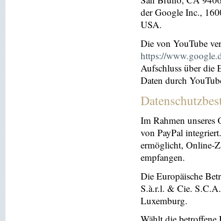
der Google Inc., 16
USA.
Die von YouTube ver
https://www.google.de
Aufschluss über die
Daten durch YouTub
Datenschutzbes
Im Rahmen unseres O
von PayPal integriert.
ermöglicht, Online-Z
empfangen.
Die Europäische Betre
S.à.r.l. & Cie. S.C.
Luxemburg.
Wählt die betroffene