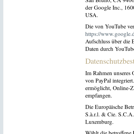
der Google Inc., 16
USA.
Die von YouTube ver
https://www.google.de
Aufschluss über die
Daten durch YouTub
Datenschutzbes
Im Rahmen unseres O
von PayPal integriert.
ermöglicht, Online-Z
empfangen.
Die Europäische Betre
S.à.r.l. & Cie. S.C.
Luxemburg.
Wählt die betroffene