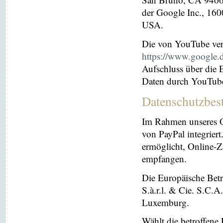
der Google Inc., 16
USA.
Die von YouTube ver
https://www.google.de
Aufschluss über die
Daten durch YouTub
Datenschutzbes
Im Rahmen unseres O
von PayPal integriert.
ermöglicht, Online-Z
empfangen.
Die Europäische Betre
S.à.r.l. & Cie. S.C.
Luxemburg.
Wählt die betroffene