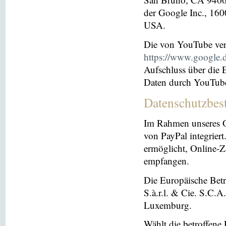
der Google Inc., 16
USA.
Die von YouTube ver
https://www.google.de
Aufschluss über die
Daten durch YouTub
Datenschutzbes
Im Rahmen unseres O
von PayPal integriert.
ermöglicht, Online-Z
empfangen.
Die Europäische Betre
S.à.r.l. & Cie. S.C.
Luxemburg.
Wählt die betroffene