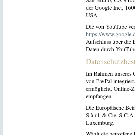
der Google Inc., 16
USA.
Die von YouTube ver
https://www.google.de
Aufschluss über die
Daten durch YouTub
Datenschutzbes
Im Rahmen unseres O
von PayPal integriert.
ermöglicht, Online-Z
empfangen.
Die Europäische Betre
S.à.r.l. & Cie. S.C.
Luxemburg.
Wählt die betroffene