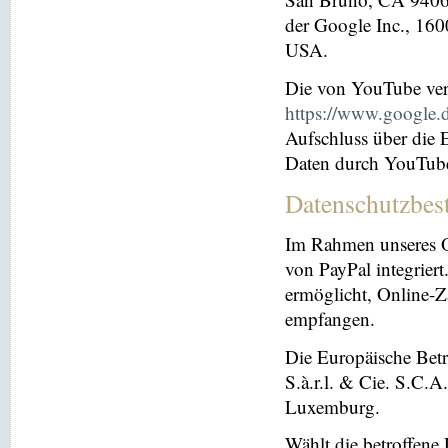
der Google Inc., 16
USA.
Die von YouTube ver
https://www.google.de
Aufschluss über die
Daten durch YouTub
Datenschutzbes
Im Rahmen unseres O
von PayPal integriert.
ermöglicht, Online-Z
empfangen.
Die Europäische Betre
S.à.r.l. & Cie. S.C.
Luxemburg.
Wählt die betroffene