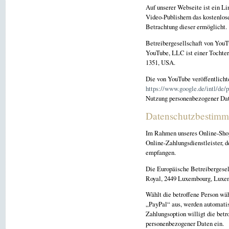
Auf unserer Webseite ist ein Li
Video-Publishern das kostenlose
Betrachtung dieser ermöglicht.
Betreibergesellschaft von YouT
YouTube, LLC ist einer Tochter
1351, USA.
Die von YouTube veröffentlich
https://www.google.de/intl/de/p
Nutzung personenbezogener Dat
Datenschutzbestimmu
Im Rahmen unseres Online-Shops
Online-Zahlungsdienstleister, 
empfangen.
Die Europäische Betreibergesell
Royal, 2449 Luxembourg, Luxe
Wählt die betroffene Person wä
„PayPal“ aus, werden automatis
Zahlungsoption willigt die betr
personenbezogener Daten ein.