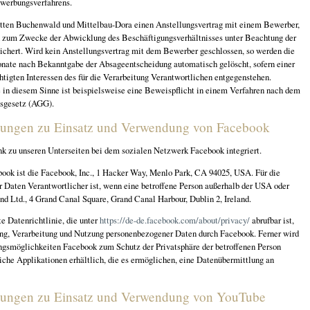
werbungsverfahrens.
ätten Buchenwald und Mittelbau-Dora einen Anstellungsvertrag mit einem Bewerber,
n zum Zwecke der Abwicklung des Beschäftigungsverhältnisses unter Beachtung der
eichert. Wird kein Anstellungsvertrag mit dem Bewerber geschlossen, so werden die
ate nach Bekanntgabe der Absageentscheidung automatisch gelöscht, sofern einer
tigten Interessen des für die Verarbeitung Verantwortlichen entgegenstehen.
e in diesem Sinne ist beispielsweise eine Beweispflicht in einem Verfahren nach dem
sgesetz (AGG).
ungen zu Einsatz und Verwendung von Facebook
nk zu unseren Unterseiten bei dem sozialen Netzwerk Facebook integriert.
book ist die Facebook, Inc., 1 Hacker Way, Menlo Park, CA 94025, USA. Für die
 Daten Verantwortlicher ist, wenn eine betroffene Person außerhalb der USA oder
nd Ltd., 4 Grand Canal Square, Grand Canal Harbour, Dublin 2, Ireland.
e Datenrichtlinie, die unter
https://de-de.facebook.com/about/privacy/
abrufbar ist,
ung, Verarbeitung und Nutzung personenbezogener Daten durch Facebook. Ferner wird
lungsmöglichkeiten Facebook zum Schutz der Privatsphäre der betroffenen Person
iche Applikationen erhältlich, die es ermöglichen, eine Datenübermittlung an
ungen zu Einsatz und Verwendung von YouTube