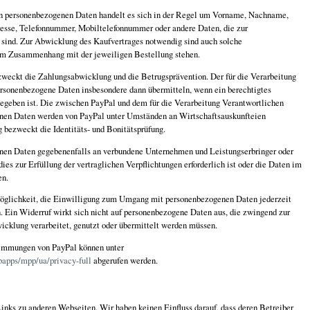
en personenbezogenen Daten handelt es sich in der Regel um Vorname, Nachname,
esse, Telefonnummer, Mobiltelefonnummer oder andere Daten, die zur
sind. Zur Abwicklung des Kaufvertrages notwendig sind auch solche
im Zusammenhang mit der jeweiligen Bestellung stehen.
weckt die Zahlungsabwicklung und die Betrugsprävention. Der für die Verarbeitung
rsonenbezogene Daten insbesondere dann übermitteln, wenn ein berechtigtes
gegeben ist. Die zwischen PayPal und dem für die Verarbeitung Verantwortlichen
nen Daten werden von PayPal unter Umständen an Wirtschaftsauskunfteien
 bezweckt die Identitäts- und Bonitätsprüfung.
enen Daten gegebenenfalls an verbundene Unternehmen und Leistungserbringer oder
ies zur Erfüllung der vertraglichen Verpflichtungen erforderlich ist oder die Daten im
en.
Möglichkeit, die Einwilligung zum Umgang mit personenbezogenen Daten jederzeit
. Ein Widerruf wirkt sich nicht auf personenbezogene Daten aus, die zwingend zur
cklung verarbeitet, genutzt oder übermittelt werden müssen.
immungen von PayPal können unter
apps/mpp/ua/privacy-full
abgerufen werden.
inks zu anderen Webseiten. Wir haben keinen Einfluss darauf, dass deren Betreiber