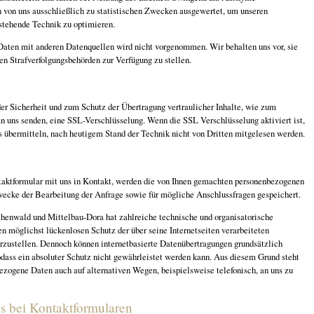
n von uns ausschließlich zu statistischen Zwecken ausgewertet, um unseren
erstehende Technik zu optimieren.
aten mit anderen Datenquellen wird nicht vorgenommen. Wir behalten uns vor, sie
en Strafverfolgungsbehörden zur Verfügung zu stellen.
g
er Sicherheit und zum Schutz der Übertragung vertraulicher Inhalte, wie zum
an uns senden, eine SSL-Verschlüsselung. Wenn die SSL Verschlüsselung aktiviert ist,
s übermitteln, nach heutigem Stand der Technik nicht von Dritten mitgelesen werden.
taktformular mit uns in Kontakt, werden die von Ihnen gemachten personenbezogenen
cke der Bearbeitung der Anfrage sowie für mögliche Anschlussfragen gespeichert.
henwald und Mittelbau-Dora hat zahlreiche technische und organisatorische
möglichst lückenlosen Schutz der über seine Internetseiten verarbeiteten
zustellen. Dennoch können internetbasierte Datenübertragungen grundsätzlich
odass ein absoluter Schutz nicht gewährleistet werden kann. Aus diesem Grund steht
ezogene Daten auch auf alternativen Wegen, beispielsweise telefonisch, an uns zu
s bei Kontaktformularen