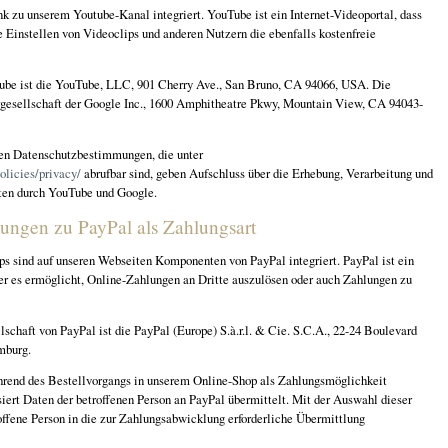
nk zu unserem Youtube-Kanal integriert. YouTube ist ein Internet-Videoportal, dass
 Einstellen von Videoclips und anderen Nutzern die ebenfalls kostenfreie
ube ist die YouTube, LLC, 901 Cherry Ave., San Bruno, CA 94066, USA. Die
gesellschaft der Google Inc., 1600 Amphitheatre Pkwy, Mountain View, CA 94043-
ten Datenschutzbestimmungen, die unter
olicies/privacy/
abrufbar sind, geben Aufschluss über die Erhebung, Verarbeitung und
en durch YouTube und Google.
ngen zu PayPal als Zahlungsart
 sind auf unseren Webseiten Komponenten von PayPal integriert. PayPal ist ein
der es ermöglicht, Online-Zahlungen an Dritte auszulösen oder auch Zahlungen zu
schaft von PayPal ist die PayPal (Europe) S.à.r.l. & Cie. S.C.A., 22-24 Boulevard
mburg.
hrend des Bestellvorgangs in unserem Online-Shop als Zahlungsmöglichkeit
iert Daten der betroffenen Person an PayPal übermittelt. Mit der Auswahl dieser
offene Person in die zur Zahlungsabwicklung erforderliche Übermittlung