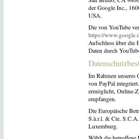
der Google Inc., 16
USA.
Die von YouTube ver
https://www.google.de
Aufschluss über die
Daten durch YouTub
Datenschutzbes
Im Rahmen unseres O
von PayPal integriert.
ermöglicht, Online-Z
empfangen.
Die Europäische Betre
S.à.r.l. & Cie. S.C.
Luxemburg.
Wählt die betroffene