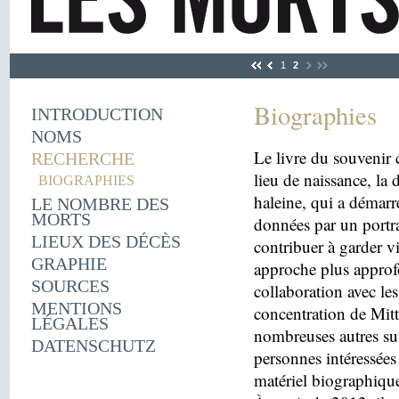
1
2
Biographies
INTRODUCTION
NOMS
Le livre du souvenir 
RECHERCHE
lieu de naissance, la
BIOGRAPHIES
haleine, qui a démarr
LE NOMBRE DES
MORTS
données par un portra
LIEUX DES DÉCÈS
contribuer à garder v
GRAPHIE
approche plus approfo
SOURCES
collaboration avec le
MENTIONS
concentration de Mitt
LÉGALES
nombreuses autres sui
DATENSCHUTZ
personnes intéressées 
matériel biographiqu