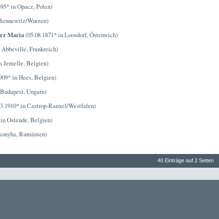
895* in Opacz, Polen)
 Bennewitz/Wurzen)
erz Maria
(05.08.1871* in Loosdorf, Österreich)
 Abbeville, Frankreich)
n Jemelle, Belgien)
909* in Hees, Belgien)
 Budapest, Ungarn)
3.1910* in Castrop-Rauxel/Westfalen)
 in Ostende, Belgien)
akonyha, Rumänien)
40 Einträge auf 2 Seiten