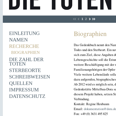
1
2
Biographien
EINLEITUNG
NAMEN
Das Gedenkbuch nennt den Name
RECHERCHE
Todes und den Sterbeort. Ein ne
BIOGRAPHIEN
sich zum Ziel, diese Angaben du
DIE ZAHL DER
Lebensgeschichte soll die Erin
TOTEN
weitere Beschäftigung mit der n
Familienangehörigen der Opfer 
STERBEORTE
Viele weitere Lebensläufe solle
SCHREIBWEISEN
dazu aufgerufen, biographisches
QUELLEN
Ab 2012 wird es möglich sein, 
IMPRESSUM
Gedenkstätte Mittelbau-Dora se
diesem Projekt haben, setzen S
DATENSCHUTZ
Verbindung.
Kontakt: Regine Heubaum
Email:
dokumentation@dora.d
Fon: +49 (0) 3631 495 825