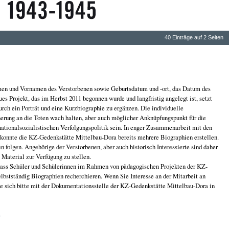
40 Einträge auf 2 Seiten
n und Vornamen des Verstorbenen sowie Geburtsdatum und -ort, das Datum des
ues Projekt, das im Herbst 2011 begonnen wurde und langfristig angelegt ist, setzt
rch ein Porträt und eine Kurzbiographie zu ergänzen. Die individuelle
nerung an die Toten wach halten, aber auch möglicher Anknüpfungspunkt für die
ationalsozialistischen Verfolgungspolitik sein. In enger Zusammenarbeit mit den
konnte die KZ-Gedenkstätte Mittelbau-Dora bereits mehrere Biographien erstellen.
n folgen. Angehörige der Verstorbenen, aber auch historisch Interessierte sind daher
 Material zur Verfügung zu stellen.
dass Schüler und Schülerinnen im Rahmen von pädagogischen Projekten der KZ-
lbstständig Biographien recherchieren. Wenn Sie Interesse an der Mitarbeit an
ie sich bitte mit der Dokumentationsstelle der KZ-Gedenkstätte Mittelbau-Dora in
e