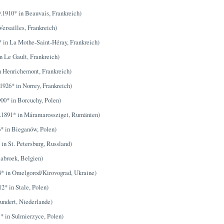
.1910* in Beauvais, Frankreich)
Versailles, Frankreich)
* in La Mothe-Saint-Héray, Frankreich)
n Le Gault, Frankreich)
n Henrichemont, Frankreich)
1926* in Norrey, Frankreich)
00* in Borcuchy, Polen)
.1891* in Máramarossziget, Rumänien)
* in Bieganów, Polen)
in St. Petersburg, Russland)
tabroek, Belgien)
4* in Omelgorod/Kirovograd, Ukraine)
2* in Stale, Polen)
undert, Niederlande)
1* in Sulmierzyce, Polen)