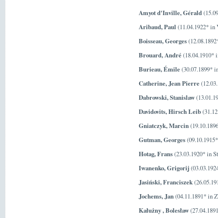
Amyot d'Inville, Gérald
(15.09
Aribaud, Paul
(11.04.1922* in 
Boisseau, Georges
(12.08.1892
Brouard, André
(18.04.1910* i
Burieau, Émile
(30.07.1899* i
Catherine, Jean Pierre
(12.03.
Dabrowski, Stanislaw
(13.01.19
Davidovits, Hirsch Leib
(31.12
Gniatczyk, Marcin
(19.10.1896
Gutman, Georges
(09.10.1915* 
Hotag, Frans
(23.03.1920* in S
Iwanenko, Grigorij
(03.03.192
Jasiński, Franciszek
(26.05.191
Jochems, Jan
(04.11.1891* in Z
Kałużny , Bolesław
(27.04.189