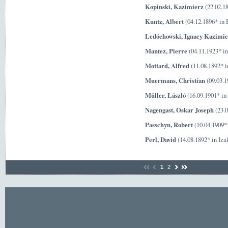
Kopinski, Kazimierz
(22.02.1
Kuntz, Albert
(04.12.1896* in
Ledóchowski, Ignacy Kazimi
Mantez, Pierre
(04.11.1923* in
Mottard, Alfred
(11.08.1892* i
Muermans, Christian
(09.03.1
Müller, László
(16.09.1901* in
Nagengast, Oskar Joseph
(23.0
Passchyn, Robert
(10.04.1909*
Perl, David
(14.08.1892* in Iz
1
2