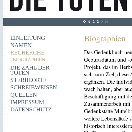
1
2
Biographien
EINLEITUNG
NAMEN
Das Gedenkbuch nen
RECHERCHE
Geburtsdatum und -or
BIOGRAPHIEN
Projekt, das im Herbs
DIE ZAHL DER
TOTEN
sich zum Ziel, diese
STERBEORTE
ergänzen. Die indivi
SCHREIBWEISEN
wach halten, aber au
QUELLEN
Beschäftigung mit der
IMPRESSUM
Zusammenarbeit mit 
DATENSCHUTZ
Gedenkstätte Mittelba
weitere Lebensläufe 
historisch Interessie