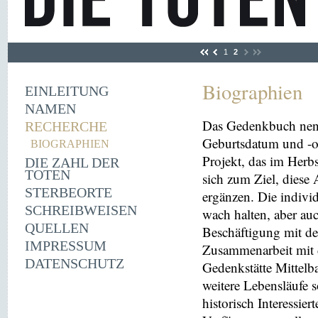
1
2
Biographien
EINLEITUNG
NAMEN
Das Gedenkbuch nen
RECHERCHE
Geburtsdatum und -or
BIOGRAPHIEN
Projekt, das im Herbs
DIE ZAHL DER
TOTEN
sich zum Ziel, diese
STERBEORTE
ergänzen. Die indivi
SCHREIBWEISEN
wach halten, aber au
QUELLEN
Beschäftigung mit der
IMPRESSUM
Zusammenarbeit mit 
DATENSCHUTZ
Gedenkstätte Mittelba
weitere Lebensläufe 
historisch Interessie