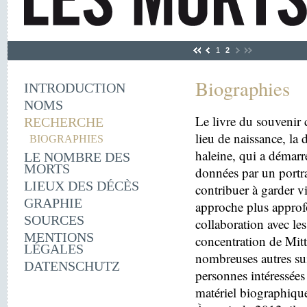
1
2
Biographies
INTRODUCTION
NOMS
Le livre du souvenir 
RECHERCHE
lieu de naissance, la
BIOGRAPHIES
haleine, qui a démarr
LE NOMBRE DES
MORTS
données par un portra
LIEUX DES DÉCÈS
contribuer à garder v
GRAPHIE
approche plus approfo
SOURCES
collaboration avec le
MENTIONS
concentration de Mitt
LÉGALES
nombreuses autres sui
DATENSCHUTZ
personnes intéressées 
matériel biographiqu