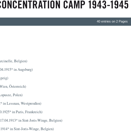
40 entries on 2 Pages
rcinelle, Belgien)
04.1915* in Augsburg)
ipzig)
Wien, Österreich)
Łopusze, Polen)
* in Lessnau, Westpreußen)
0.1925* in Paris, Frankreich)
17.04.1913* in Sint-Joris-Winge, Belgien)
.1914* in Sint-Joris-Winge, Belgien)