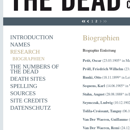
1
2
Biographien
INTRODUCTION
NAMES
Biographie Einleitung
RESEARCH
BIOGRAPHIEN
Petit, Oscar
(23.03.1905* in Ma
THE NUMBERS OF
Pröll, Friedrich Wilhelm
(23.
THE DEAD
Runki, Otto
(18.11.1899* in Le
DEATH SITES
SPELLING
Sequens, Karl
(14.06.1905* in 
SOURCES
Stahn, August
(28.08.1888* in 
SITE CREDITS
Szymczak, Ludwig
(10.12.1902
DATENSCHUTZ
Tolila-Croissant, Tanguy
(06.1
Van Der Waeren, Guillaume
(
Van Der Waeren, Remi
(24.12