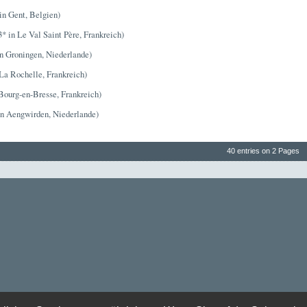
in Gent, Belgien)
* in Le Val Saint Père, Frankreich)
in Groningen, Niederlande)
La Rochelle, Frankreich)
Bourg-en-Bresse, Frankreich)
in Aengwirden, Niederlande)
40 entries on 2 Pages