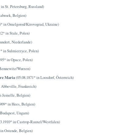
in St. Petersburg, Russland)
tabroek, Belgien)
4* in Omelgorod/Kirovograd, Ukraine)
2* in Stale, Polen)
undert, Niederlande)
1* in Sulmierzyce, Polen)
895* in Opacz, Polen)
 Bennewitz/Wurzen)
erz Maria
(05.08.1871* in Loosdorf, Österreich)
 Abbeville, Frankreich)
n Jemelle, Belgien)
909* in Hees, Belgien)
 Budapest, Ungarn)
3.1910* in Castrop-Rauxel/Westfalen)
 in Ostende, Belgien)