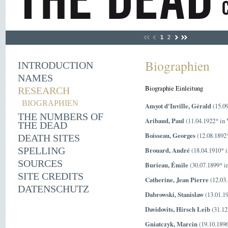
1
2
Biographien
INTRODUCTION
NAMES
Biographie Einleitung
RESEARCH
BIOGRAPHIEN
Amyot d'Inville, Gérald
(15.09
THE NUMBERS OF
Aribaud, Paul
(11.04.1922* in 
THE DEAD
Boisseau, Georges
(12.08.1892
DEATH SITES
SPELLING
Brouard, André
(18.04.1910* i
SOURCES
Burieau, Émile
(30.07.1899* i
SITE CREDITS
Catherine, Jean Pierre
(12.03.
DATENSCHUTZ
Dabrowski, Stanislaw
(13.01.19
Davidovits, Hirsch Leib
(31.12
Gniatczyk, Marcin
(19.10.1896