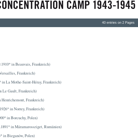
40 entries on 2 Pages
.1910* in Beauvais, Frankreich)
Versailles, Frankreich)
* in La Mothe-Saint-Héray, Frankreich)
n Le Gault, Frankreich)
n Henrichemont, Frankreich)
1926* in Norrey, Frankreich)
00* in Borcuchy, Polen)
.1891* in Máramarossziget, Rumänien)
* in Bieganów, Polen)