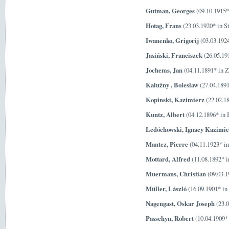
Gutman, Georges
(09.10.1915* 
Hotag, Frans
(23.03.1920* in S
Iwanenko, Grigorij
(03.03.192
Jasiński, Franciszek
(26.05.191
Jochems, Jan
(04.11.1891* in Z
Kałużny , Bolesław
(27.04.189
Kopinski, Kazimierz
(22.02.1
Kuntz, Albert
(04.12.1896* in
Ledóchowski, Ignacy Kazimi
Mantez, Pierre
(04.11.1923* in
Mottard, Alfred
(11.08.1892* i
Muermans, Christian
(09.03.1
Müller, László
(16.09.1901* in
Nagengast, Oskar Joseph
(23.0
Passchyn, Robert
(10.04.1909*