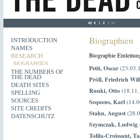
1
2
Biographien
INTRODUCTION
NAMES
Biographie Einleitun
RESEARCH
BIOGRAPHIEN
Petit, Oscar
(23.03.1
THE NUMBERS OF
THE DEAD
Pröll, Friedrich Wi
DEATH SITES
Runki, Otto
(18.11.
SPELLING
SOURCES
Sequens, Karl
(14.0
SITE CREDITS
Stahn, August
(28.0
DATENSCHUTZ
Szymczak, Ludwig
Tolila-Croissant, T