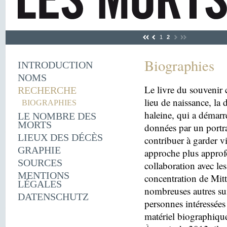
1
2
Biographies
INTRODUCTION
NOMS
Le livre du souvenir 
RECHERCHE
lieu de naissance, la
BIOGRAPHIES
haleine, qui a démarr
LE NOMBRE DES
MORTS
données par un portra
LIEUX DES DÉCÈS
contribuer à garder v
GRAPHIE
approche plus approfo
SOURCES
collaboration avec le
MENTIONS
concentration de Mitt
LÉGALES
nombreuses autres sui
DATENSCHUTZ
personnes intéressées 
matériel biographiqu