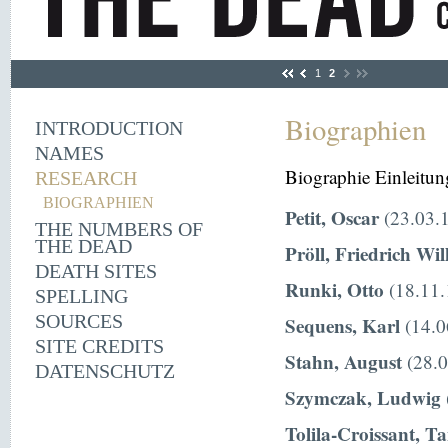
1
2
Biographien
INTRODUCTION
NAMES
Biographie Einleitun
RESEARCH
BIOGRAPHIEN
Petit, Oscar
(23.03.1
THE NUMBERS OF
THE DEAD
Pröll, Friedrich Wi
DEATH SITES
Runki, Otto
(18.11.
SPELLING
SOURCES
Sequens, Karl
(14.0
SITE CREDITS
Stahn, August
(28.0
DATENSCHUTZ
Szymczak, Ludwig
Tolila-Croissant, T