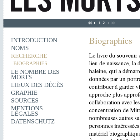
1
2
Biographies
INTRODUCTION
NOMS
Le livre du souvenir 
RECHERCHE
lieu de naissance, la
BIOGRAPHIES
haleine, qui a démarr
LE NOMBRE DES
MORTS
données par un portra
LIEUX DES DÉCÈS
contribuer à garder v
GRAPHIE
approche plus approfo
SOURCES
collaboration avec le
MENTIONS
concentration de Mitt
LÉGALES
nombreuses autres sui
DATENSCHUTZ
personnes intéressées 
matériel biographiqu